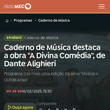
MENU
Programas
Caderno de Música
Caderno de Música
EPISÓDIO
Caderno de Música destaca
Buscar
na
a obra "A Divina Comédia", de
Rádio
Buscar
Dante Alighieri
MEC
Programa traz mais uma edição da série "Música e
Início
AO VIVO
Outras Artes"
01
INÍCIO
16/02/2025, 15:30
NO AR EM
Compartilhe
02
A RÁDIO
Ouça agora