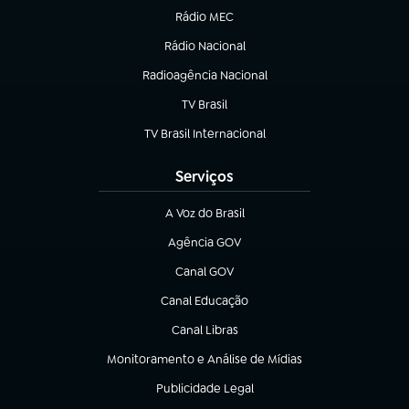
Rádio MEC
Rádio Nacional
(abre em nova aba)
Radioagência Nacional
(abre em nova aba)
TV Brasil
(abre em nova aba)
TV Brasil Internacional
(abre em nova aba)
Serviços
A Voz do Brasil
(abre em nova aba)
Agência GOV
(abre em nova aba)
Canal GOV
(abre em nova aba)
Canal Educação
(abre em nova aba)
Canal Libras
(abre em nova aba)
Monitoramento e Análise de Mídias
(abre em nova aba)
Publicidade Legal
(abre em nova aba)