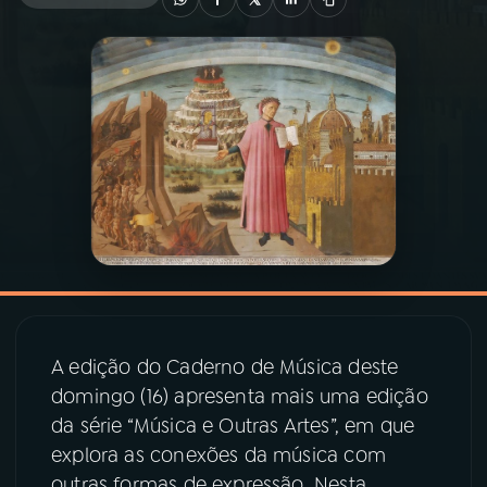
03
PROGRAMAÇÃO
04
PROGRAMAS
05
PODCASTS
06
VIDEOCASTS
07
ÚLTIMAS
A edição do Caderno de Música deste
domingo (16) apresenta mais uma edição
08
PRÊMIO RÁDIO MEC
da série “Música e Outras Artes”, em que
explora as conexões da música com
outras formas de expressão. Nesta
ACOMPANHE A RÁDIO MEC