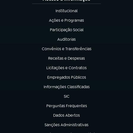
Institucional
(abre em nova aba)
Ações e Programas
(abre em nova aba)
Participação Social
(abre em nova aba)
Auditorias
(abre em nova aba)
Convênios e Transferências
(abre em nova aba)
Receitas e Despesas
(abre em nova aba)
Licitações e Contratos
(abre em nova aba)
Empregados Públicos
(abre em nova aba)
Informações Classificadas
(abre em nova aba)
SIC
(abre em nova aba)
Perguntas Frequentes
(abre em nova aba)
Dados Abertos
(abre em nova aba)
Sanções Administrativas
(abre em nova aba)