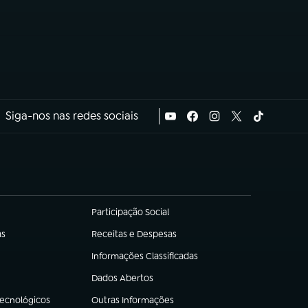
Siga-nos nas redes sociais
Participação Social
(abre em nova aba)
as
Receitas e Despesas
(abre em nova aba)
Informações Classificadas
(abre em nova aba)
Dados Abertos
(abre em nova aba)
Tecnológicos
Outras Informações
(abre em nova aba)