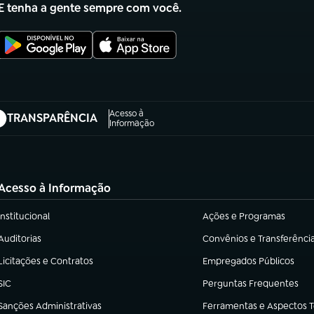
E tenha a gente sempre com você.
Acesso à
TRANSPARÊNCIA
abre em nova aba)
Informação
Acesso à Informação
Institucional
Ações e Programas
(abre em nova aba)
(abre em nova aba)
Auditorias
Convênios e Transferênci
(abre em nova aba)
(abre em nova aba)
Licitações e Contratos
Empregados Públicos
(abre em nova aba)
(abre em nova aba)
SIC
Perguntas Frequentes
(abre em nova aba)
(abre em nova aba)
Sanções Administrativas
Ferramentas e Aspectos 
(abre em nova aba)
(abre em nova aba)