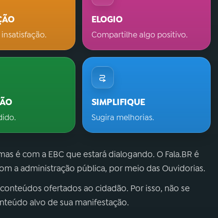
ÇÃO
ELOGIO
 insatisfação.
Compartilhe algo positivo.
ÇÃO
SIMPLIFIQUE
dido.
Sugira melhorias.
 mas é com a EBC que estará dialogando. O Fala.BR é
m a administração pública, por meio das Ouvidorias.
 conteúdos ofertados ao cidadão. Por isso, não se
onteúdo alvo de sua manifestação.