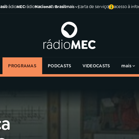
asil
rádio
MEC
rádio
Nacional
tv
Brasil
carta de serviço
acesso à inf
mais
PROGRAMAS
PODCASTS
VIDEOCASTS
mais
ca