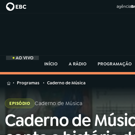
agência
Br
AO VIVO
INÍCIO
A RÁDIO
PROGRAMAÇÃO
MENU
Programas
Caderno de Música
Buscar
na
Caderno de Música
EPISÓDIO
Rádio
Buscar
MEC
Caderno de Músi
Buscar
na
Rádio
Início
AO VIVO