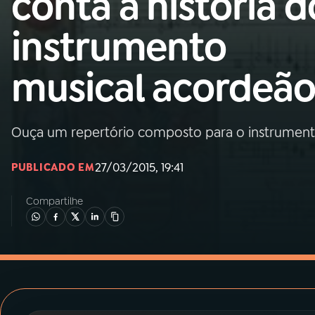
conta a história d
MEC
instrumento
01
INÍCIO
musical acordeã
02
A RÁDIO
Ouça um repertório composto para o instrument
03
PROGRAMAÇÃO
27/03/2015, 19:41
PUBLICADO EM
04
PROGRAMAS
Compartilhe
05
PODCASTS
06
VIDEOCASTS