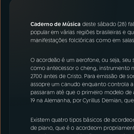
07
ÚLTIMAS
08
PRÊMIO RÁDIO MEC
Caderno de Música
deste sábado (28) fa
popular em várias regiões brasileiras e 
manifestações folclóricas como em salas
ACOMPANHE A RÁDIO MEC
YouTube
Facebook
O acordeão é um aerofone, ou seja, seu
como antecessor o cheng, instrumento mi
Instagram
X
2700 antes de Cristo. Para emissão de s
assopre um canudo enquanto controla a s
TikTok
passaram até que o primeiro modelo de a
19 na Alemanha, por Cyrillus Demian, que
Existem quatro tipos básicos de acord
de piano, que é o acordeom propriamente