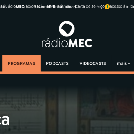
asil
rádio
MEC
rádio
Nacional
tv
Brasil
carta de serviço
acesso à inf
mais
PROGRAMAS
PODCASTS
VIDEOCASTS
mais
ca