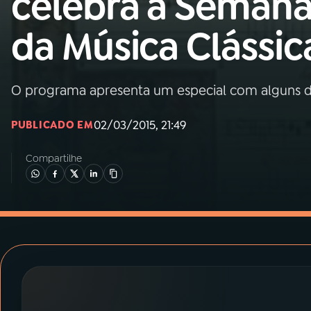
celebra a Seman
MEC
da Música Clássic
01
INÍCIO
02
A RÁDIO
O programa apresenta um especial com alguns do
02/03/2015, 21:49
PUBLICADO EM
03
PROGRAMAÇÃO
Compartilhe
04
PROGRAMAS
05
PODCASTS
06
VIDEOCASTS