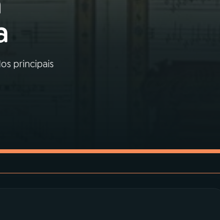
a
a
s principais