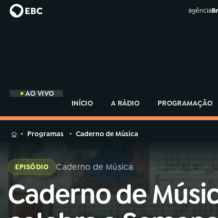
agência
Br
AO VIVO
INÍCIO
A RÁDIO
PROGRAMAÇÃO
MENU
Programas
Caderno de Música
Buscar
na
Caderno de Música
EPISÓDIO
Rádio
Buscar
MEC
Caderno de Músi
Buscar
na
Rádio
Início
AO VIVO