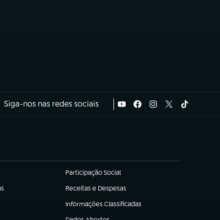
Siga-nos nas redes sociais
Participação Social
(abre em nova aba)
as
Receitas e Despesas
(abre em nova aba)
Informações Classificadas
(abre em nova aba)
Dados Abertos