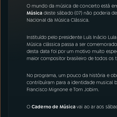
07
ÚLTIMAS
O mundo da música de concerto está e
Música
deste sábado (07) não poderia de
08
PRÊMIO RÁDIO MEC
Nacional da Música Clássica.
Instituído pelo presidente Luís Inácio Lu
ACOMPANHE A RÁDIO MEC
Música clássica passa a ser comemorado
YouTube
Facebook
desta data foi por um motivo muito espec
maior compositor brasileiro de todos os t
Instagram
X
TikTok
No programa, um pouco da história e obr
contribuíram para a identidade musical b
Francisco Mignone e Tom Jobim.
O
Caderno de Música
vai ao ar aos sába