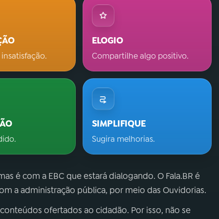
ÇÃO
ELOGIO
 insatisfação.
Compartilhe algo positivo.
ÇÃO
SIMPLIFIQUE
dido.
Sugira melhorias.
 mas é com a EBC que estará dialogando. O Fala.BR é
m a administração pública, por meio das Ouvidorias.
 conteúdos ofertados ao cidadão. Por isso, não se