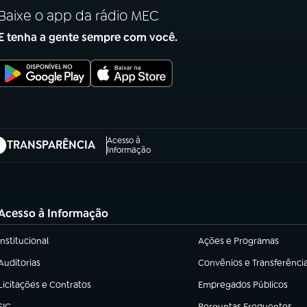
Baixe o app da rádio MEC
E tenha a gente sempre com você.
Acesso à
TRANSPARÊNCIA
abre em nova aba)
Informação
Acesso à Informação
Institucional
Ações e Programas
(abre em nova aba)
(abre em nova aba)
Auditorias
Convênios e Transferênci
(abre em nova aba)
(abre em nova aba)
Licitações e Contratos
Empregados Públicos
(abre em nova aba)
(abre em nova aba)
SIC
Perguntas Frequentes