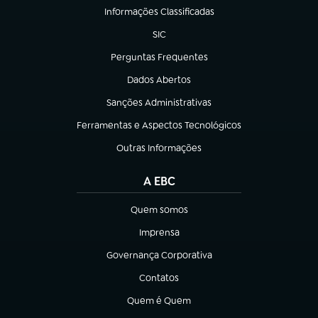
Informações Classificadas
(abre em nova aba)
SIC
(abre em nova aba)
Perguntas Frequentes
(abre em nova aba)
Dados Abertos
(abre em nova aba)
Sanções Administrativas
(abre em nova aba)
Ferramentas e Aspectos Tecnológicos
(abre em nova aba)
Outras Informações
(abre em nova aba)
A EBC
Quem somos
(abre em nova aba)
Imprensa
(abre em nova aba)
Governança Corporativa
(abre em nova aba)
Contatos
(abre em nova aba)
Quem é Quem
(abre em nova aba)