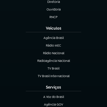
Diretoria
(abre em nova aba)
Ouvidoria
(abre em nova aba)
RNCP
(abre em nova aba)
Veículos
Agência Brasil
(abre em nova aba)
Rádio MEC
Rádio Nacional
(abre em nova aba)
Radioagência Nacional
(abre em nova aba)
TV Brasil
(abre em nova aba)
TV Brasil Internacional
(abre em nova aba)
Serviços
A Voz do Brasil
(abre em nova aba)
Agência GOV
(abre em nova aba)