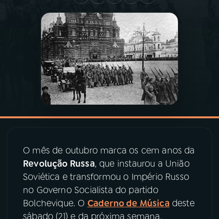
03
PROGRAMAÇÃO
04
PROGRAMAS
05
PODCASTS
06
VIDEOCASTS
O mês de outubro marca os cem anos da
07
ÚLTIMAS
Revolução Russa
, que instaurou a União
Soviética e transformou o Império Russo
08
PRÊMIO RÁDIO MEC
no Governo Socialista do partido
Bolchevique. O
Caderno de Música
deste
sábado (21) e da próxima semana,
ACOMPANHE A RÁDIO MEC