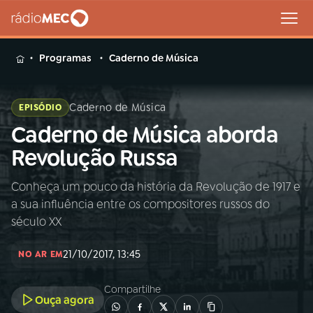
MENU
Programas
Caderno de Música
Caderno de Música
EPISÓDIO
Caderno de Música aborda
Buscar
na
Revolução Russa
Rádio
Buscar
MEC
Conheça um pouco da história da Revolução de 1917 e
a sua influência entre os compositores russos do
Início
AO VIVO
século XX
21/10/2017, 13:45
01
INÍCIO
NO AR EM
Compartilhe
Ouça agora
02
A RÁDIO