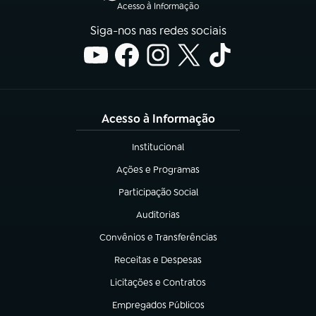
Acesso à Informação
Siga-nos nas redes sociais
Acesso à Informação
Institucional
(abre em nova aba)
Ações e Programas
(abre em nova aba)
Participação Social
(abre em nova aba)
Auditorias
(abre em nova aba)
Convênios e Transferências
(abre em nova aba)
Receitas e Despesas
(abre em nova aba)
Licitações e Contratos
(abre em nova aba)
Empregados Públicos
(abre em nova aba)