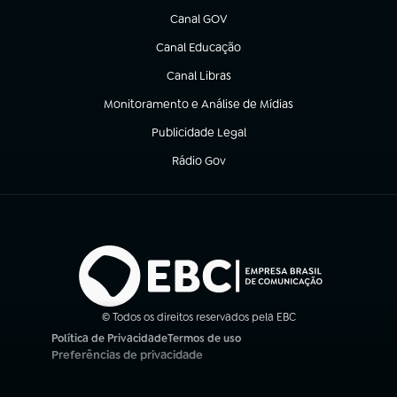
Canal GOV
(abre em nova aba)
Canal Educação
(abre em nova aba)
Canal Libras
(abre em nova aba)
Monitoramento e Análise de Mídias
(abre em nova aba)
Publicidade Legal
(abre em nova aba)
Rádio Gov
(abre em nova aba)
© Todos os direitos reservados pela EBC
Política de Privacidade
Termos de uso
(abre em nova aba)
(abre em nova aba)
Preferências de privacidade