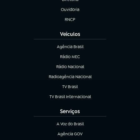
(abre em nova aba)
Ouvidoria
(abre em nova aba)
RNCP
(abre em nova aba)
Veículos
Agência Brasil
(abre em nova aba)
Rádio MEC
Rádio Nacional
(abre em nova aba)
Radioagência Nacional
(abre em nova aba)
TV Brasil
(abre em nova aba)
TV Brasil Internacional
(abre em nova aba)
Serviços
A Voz do Brasil
(abre em nova aba)
Agência GOV
(abre em nova aba)