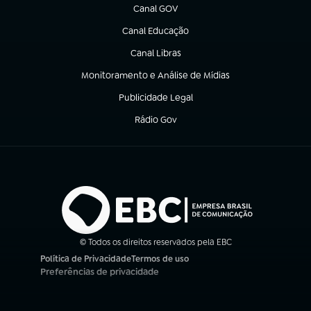
Canal GOV
(abre em nova aba)
Canal Educação
(abre em nova aba)
Canal Libras
(abre em nova aba)
Monitoramento e Análise de Mídias
(abre em nova aba)
Publicidade Legal
(abre em nova aba)
Rádio Gov
(abre em nova aba)
© Todos os direitos reservados pela EBC
Política de Privacidade
Termos de uso
(abre em nova aba)
(abre em nova aba)
Preferências de privacidade