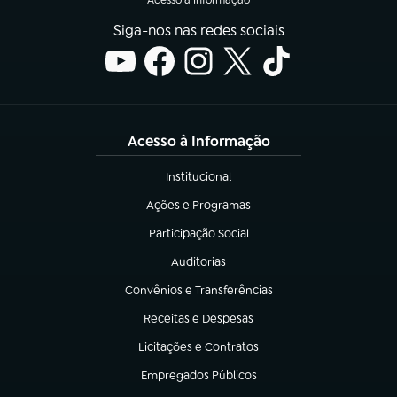
Siga-nos nas redes sociais
Acesso à Informação
Institucional
(abre em nova aba)
Ações e Programas
(abre em nova aba)
Participação Social
(abre em nova aba)
Auditorias
(abre em nova aba)
Convênios e Transferências
(abre em nova aba)
Receitas e Despesas
(abre em nova aba)
Licitações e Contratos
(abre em nova aba)
Empregados Públicos
(abre em nova aba)