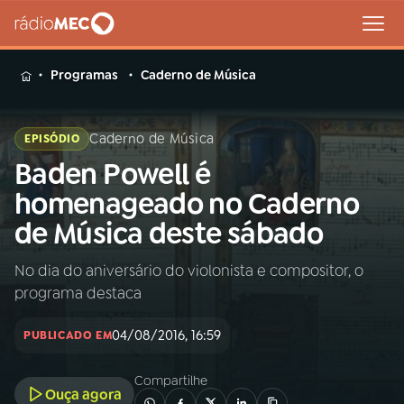
MENU
Programas
Caderno de Música
Caderno de Música
EPISÓDIO
Baden Powell é
Buscar
na
homenageado no Caderno
Rádio
Buscar
de Música deste sábado
MEC
No dia do aniversário do violonista e compositor, o
Início
AO VIVO
programa destaca
01
INÍCIO
04/08/2016, 16:59
PUBLICADO EM
Compartilhe
02
A RÁDIO
Ouça agora