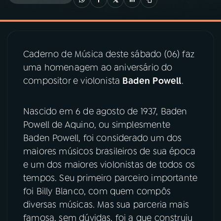
03
PROGRAMAÇÃO
Caderno de Música deste sábado (06) faz
04
PROGRAMAS
uma homenagem ao aniversário do
compositor e violonista
Baden
Powell
.
05
PODCASTS
Nascido em 6 de agosto de 1937, Baden
06
VIDEOCASTS
Powell de Aquino, ou simplesmente
Baden Powell, foi considerado um dos
maiores músicos brasileiros de sua época
07
ÚLTIMAS
e um dos maiores violonistas de todos os
tempos. Seu primeiro parceiro importante
08
PRÊMIO RÁDIO MEC
foi Billy Blanco, com quem compôs
diversas músicas. Mas sua parceria mais
famosa, sem dúvidas, foi a que construiu
ACOMPANHE A RÁDIO MEC