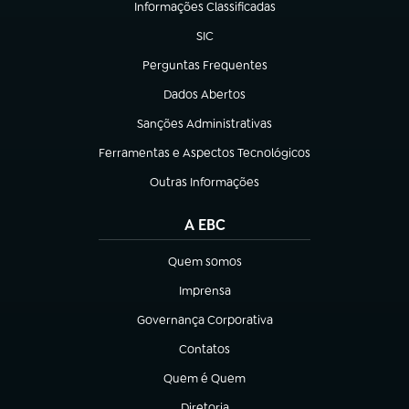
Informações Classificadas
(abre em nova aba)
SIC
(abre em nova aba)
Perguntas Frequentes
(abre em nova aba)
Dados Abertos
(abre em nova aba)
Sanções Administrativas
(abre em nova aba)
Ferramentas e Aspectos Tecnológicos
(abre em nova aba)
Outras Informações
(abre em nova aba)
A EBC
Quem somos
(abre em nova aba)
Imprensa
(abre em nova aba)
Governança Corporativa
(abre em nova aba)
Contatos
(abre em nova aba)
Quem é Quem
(abre em nova aba)
Diretoria