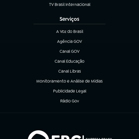
TV Brasil Internacional
(abre em nova aba)
Serviços
A Voz do Brasil
(abre em nova aba)
Agência GOV
(abre em nova aba)
Canal GOV
(abre em nova aba)
Canal Educação
(abre em nova aba)
Canal Libras
(abre em nova aba)
Monitoramento e Análise de Mídias
(abre em nova aba)
Publicidade Legal
(abre em nova aba)
Rádio Gov
(abre em nova aba)