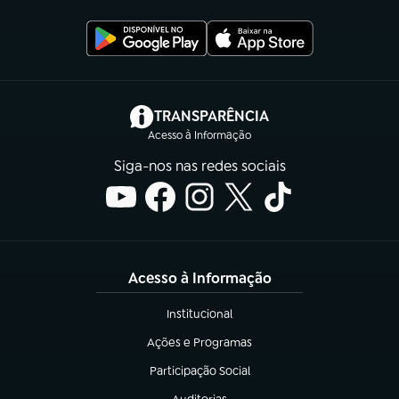
(abre em nova aba)
TRANSPARÊNCIA
Acesso à Informação
Siga-nos nas redes sociais
Acesso à Informação
Institucional
(abre em nova aba)
Ações e Programas
(abre em nova aba)
Participação Social
(abre em nova aba)