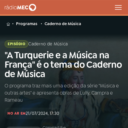
MENU
Programas
Caderno de Música
Caderno de Música
EPISÓDIO
"A Turquerie e a Música na
Buscar
na
França" é o tema do Caderno
Rádio
Buscar
de Música
MEC
O programa traz mais uma edição da série "Música e
Início
AO VIVO
outras artes" e apresenta obras de Lully, Campra e
Rameau
01
INÍCIO
21/07/2024, 17:30
NO AR EM
02
A RÁDIO
Compartilhe