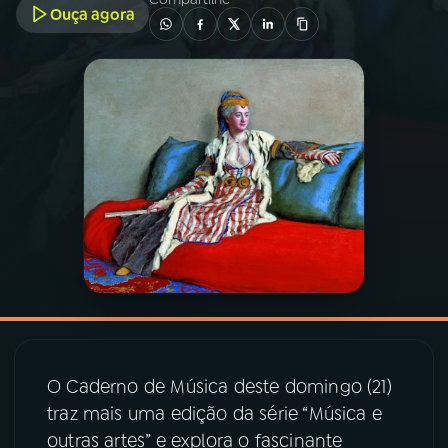
Ouça agora
03
PROGRAMAÇÃO
04
PROGRAMAS
05
PODCASTS
06
VIDEOCASTS
07
ÚLTIMAS
08
PRÊMIO RÁDIO MEC
O Caderno de Música deste domingo (21)
traz mais uma edição da série “Música e
outras artes” e explora o fascinante
ACOMPANHE A RÁDIO MEC