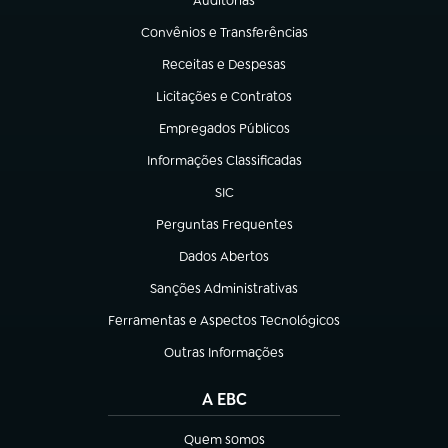
Auditorias
(abre em nova aba)
Convênios e Transferências
(abre em nova aba)
Receitas e Despesas
(abre em nova aba)
Licitações e Contratos
(abre em nova aba)
Empregados Públicos
(abre em nova aba)
Informações Classificadas
(abre em nova aba)
SIC
(abre em nova aba)
Perguntas Frequentes
(abre em nova aba)
Dados Abertos
(abre em nova aba)
Sanções Administrativas
(abre em nova aba)
Ferramentas e Aspectos Tecnológicos
(abre em nova aba)
Outras Informações
(abre em nova aba)
A EBC
Quem somos
(abre em nova aba)