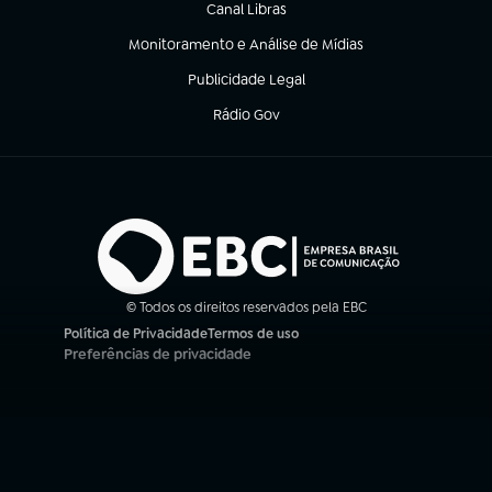
Canal Libras
(abre em nova aba)
Monitoramento e Análise de Mídias
(abre em nova aba)
Publicidade Legal
(abre em nova aba)
Rádio Gov
(abre em nova aba)
© Todos os direitos reservados pela EBC
Política de Privacidade
Termos de uso
(abre em nova aba)
(abre em nova aba)
Preferências de privacidade