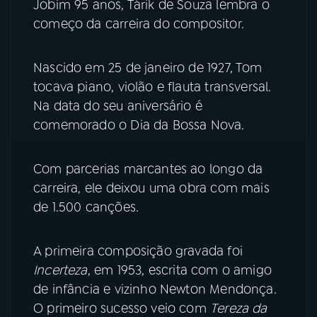
Jobim 95 anos, Tárik de Souza lembra o
começo da carreira do compositor.
YouTube
Facebook
Nascido em 25 de janeiro de 1927, Tom
Instagram
X
tocava piano, violão e flauta transversal.
TikTok
Na data do seu aniversário é
comemorado o Dia da Bossa Nova.
Com parcerias marcantes ao longo da
carreira, ele deixou uma obra com mais
de 1.500 canções.
A primeira composição gravada foi
Incerteza
, em 1953, escrita com o amigo
de infância e vizinho Newton Mendonça.
O primeiro sucesso veio com
Tereza da