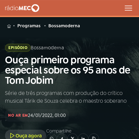
MENU
Programas
Bossamoderna
Bossamoderna
EPISÓDIO
Ouça primeiro programa
Buscar
na
especial sobre os 95 anos de
Rádio
Buscar
Tom Jobim
MEC
Série de três programas com produção do crítico
Início
AO VIVO
musical Tárik de Souza celebra o maestro soberano
01
INÍCIO
24/01/2022, 01:00
NO AR EM
Compartilhe
02
A RÁDIO
Ouça agora