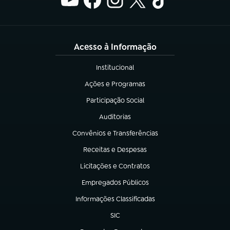
Acesso à Informação
Institucional
(abre em nova aba)
Ações e Programas
(abre em nova aba)
Participação Social
(abre em nova aba)
Auditorias
(abre em nova aba)
Convênios e Transferências
(abre em nova aba)
Receitas e Despesas
(abre em nova aba)
Licitações e Contratos
(abre em nova aba)
Empregados Públicos
(abre em nova aba)
Informações Classificadas
(abre em nova aba)
SIC
(abre em nova aba)