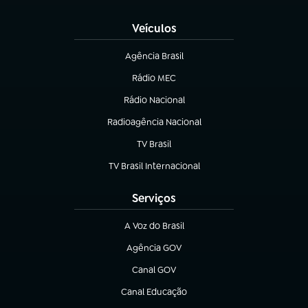
(abre em nova aba)
Veículos
Agência Brasil
(abre em nova aba)
Rádio MEC
Rádio Nacional
(abre em nova aba)
Radioagência Nacional
(abre em nova aba)
TV Brasil
(abre em nova aba)
TV Brasil Internacional
(abre em nova aba)
Serviços
A Voz do Brasil
(abre em nova aba)
Agência GOV
(abre em nova aba)
Canal GOV
(abre em nova aba)
Canal Educação
(abre em nova aba)