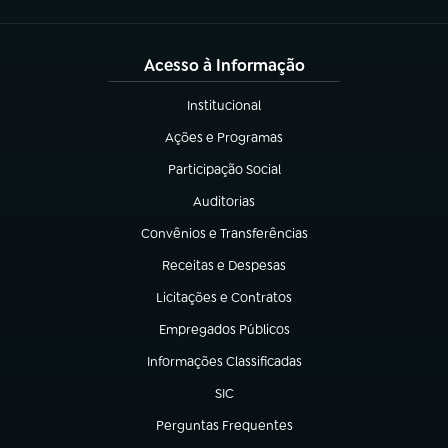
Acesso à Informação
Institucional
(abre em nova aba)
Ações e Programas
(abre em nova aba)
Participação Social
(abre em nova aba)
Auditorias
(abre em nova aba)
Convênios e Transferências
(abre em nova aba)
Receitas e Despesas
(abre em nova aba)
Licitações e Contratos
(abre em nova aba)
Empregados Públicos
(abre em nova aba)
Informações Classificadas
(abre em nova aba)
SIC
(abre em nova aba)
Perguntas Frequentes
(abre em nova aba)