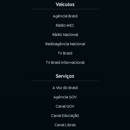
Veículos
Agência Brasil
(abre em nova aba)
Rádio MEC
Rádio Nacional
(abre em nova aba)
Radioagência Nacional
(abre em nova aba)
TV Brasil
(abre em nova aba)
TV Brasil Internacional
(abre em nova aba)
Serviços
A Voz do Brasil
(abre em nova aba)
Agência GOV
(abre em nova aba)
Canal GOV
(abre em nova aba)
Canal Educação
(abre em nova aba)
Canal Libras
(abre em nova aba)