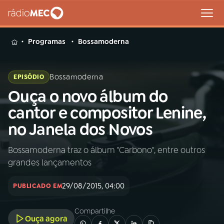
MENU
Programas
Bossamoderna
Bossamoderna
EPISÓDIO
Ouça o novo álbum do
Buscar
na
cantor e compositor Lenine,
Rádio
Buscar
no Janela dos Novos
MEC
Bossamoderna traz o álbum "Carbono", entre outros
Início
AO VIVO
grandes lançamentos
01
INÍCIO
29/08/2015, 04:00
PUBLICADO EM
Compartilhe
02
A RÁDIO
Ouça agora