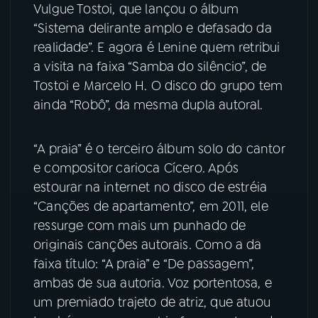
Vulgue Tostoi, que lançou o álbum
“Sistema delirante amplo e defasado da
YouTube
Facebook
realidade”. E agora é Lenine quem retribui
a visita na faixa “Samba do silêncio”, de
Instagram
X
Tostoi e Marcelo H. O disco do grupo tem
TikTok
ainda “Robô”, da mesma dupla autoral.
“A praia” é o terceiro álbum solo do cantor
e compositor carioca Cícero. Após
estourar na internet no disco de estréia
“Canções de apartamento”, em 2011, ele
ressurge com mais um punhado de
originais canções autorais. Como a da
faixa título: “A praia” e “De passagem”,
ambas de sua autoria. Voz portentosa, e
um premiado trajeto de atriz, que atuou