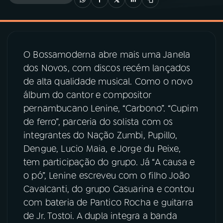
03
PROGRAMAÇÃO
O Bossamoderna abre mais uma Janela
04
PROGRAMAS
dos Novos, com discos recém lançados
de alta qualidade musical. Como o novo
05
PODCASTS
álbum do cantor e compositor
pernambucano Lenine, “Carbono”. “Cupim
de ferro”, parceria do solista com os
06
VIDEOCASTS
integrantes do Nação Zumbi, Pupillo,
Dengue, Lucio Maia, e Jorge du Peixe,
07
ÚLTIMAS
tem participação do grupo. Já “A causa e
o pó”, Lenine escreveu com o filho João
Cavalcanti, do grupo Casuarina e contou
08
PRÊMIO RÁDIO MEC
com bateria de Pantico Rocha e guitarra
de Jr. Tostoi. A dupla integra a banda
ACOMPANHE A RÁDIO MEC