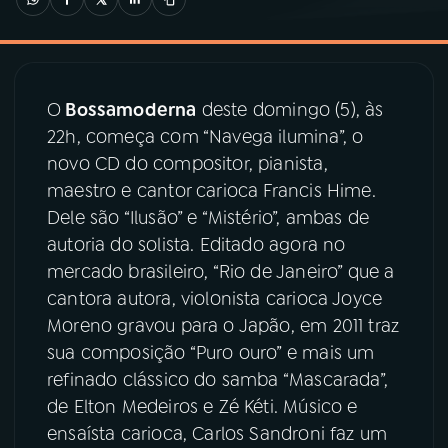
03
PROGRAMAÇÃO
O
Bossamoderna
deste domingo (5), às
04
PROGRAMAS
22h, começa com “Navega ilumina”, o
novo CD do compositor, pianista,
05
PODCASTS
maestro e cantor carioca Francis Hime.
Dele são “Ilusão” e “Mistério”, ambas de
autoria do solista. Editado agora no
06
VIDEOCASTS
mercado brasileiro, “Rio de Janeiro” que a
cantora autora, violonista carioca Joyce
07
ÚLTIMAS
Moreno gravou para o Japão, em 2011 traz
sua composição “Puro ouro” e mais um
refinado clássico do samba “Mascarada”,
08
PRÊMIO RÁDIO MEC
de Elton Medeiros e Zé Kéti. Músico e
ensaísta carioca, Carlos Sandroni faz um
ACOMPANHE A RÁDIO MEC