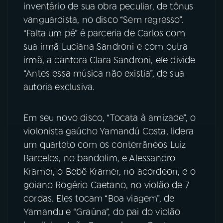
inventário de sua obra peculiar, de tônus
vanguardista, no disco “Sem regresso”.
YouTube
Facebook
“Falta um pé” é parceria de Carlos com
sua irmã Luciana Sandroni e com outra
Instagram
X
irmã, a cantora Clara Sandroni, ele divide
TikTok
“Antes essa música não existia”, de sua
autoria exclusiva.
Em seu novo disco, “Tocata à amizade”, o
violonista gaúcho Yamandú Costa, lidera
um quarteto com os conterrâneos Luiz
Barcelos, no bandolim, e Alessandro
Kramer, o Bebê Kramer, no acordeon, e o
goiano Rogério Caetano, no violão de 7
cordas. Eles tocam “Boa viagem”, de
Yamandu e “Graúna”, do pai do violão