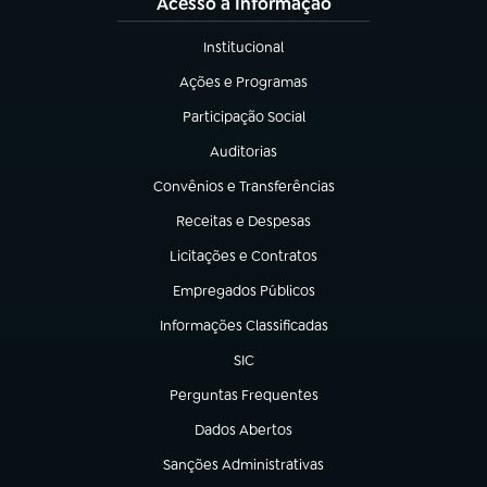
Acesso à Informação
Institucional
(abre em nova aba)
Ações e Programas
(abre em nova aba)
Participação Social
(abre em nova aba)
Auditorias
(abre em nova aba)
Convênios e Transferências
(abre em nova aba)
Receitas e Despesas
(abre em nova aba)
Licitações e Contratos
(abre em nova aba)
Empregados Públicos
(abre em nova aba)
Informações Classificadas
(abre em nova aba)
SIC
(abre em nova aba)
Perguntas Frequentes
(abre em nova aba)
Dados Abertos
(abre em nova aba)
Sanções Administrativas
(abre em nova aba)