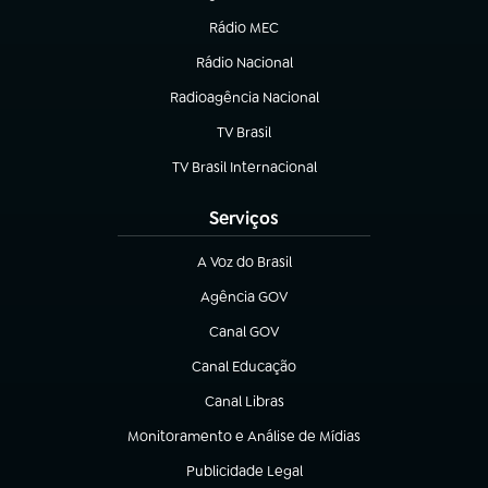
Rádio MEC
Rádio Nacional
(abre em nova aba)
Radioagência Nacional
(abre em nova aba)
TV Brasil
(abre em nova aba)
TV Brasil Internacional
(abre em nova aba)
Serviços
A Voz do Brasil
(abre em nova aba)
Agência GOV
(abre em nova aba)
Canal GOV
(abre em nova aba)
Canal Educação
(abre em nova aba)
Canal Libras
(abre em nova aba)
Monitoramento e Análise de Mídias
(abre em nova aba)
Publicidade Legal
(abre em nova aba)