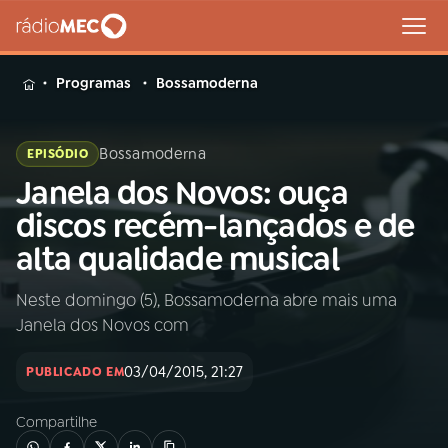
MENU
Programas
Bossamoderna
Bossamoderna
EPISÓDIO
Janela dos Novos: ouça
Buscar
na
discos recém-lançados e de
Rádio
Buscar
alta qualidade musical
MEC
Neste domingo (5), Bossamoderna abre mais uma
Início
AO VIVO
Janela dos Novos com
01
INÍCIO
03/04/2015, 21:27
PUBLICADO EM
Compartilhe
02
A RÁDIO