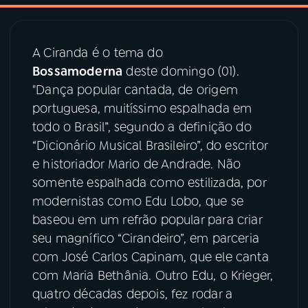
03
PROGRAMAÇÃO
A Ciranda é o tema do
Bossamoderna
deste domingo (01).
04
PROGRAMAS
"Dança popular cantada, de origem
portuguesa, muitíssimo espalhada em
05
PODCASTS
todo o Brasil”, segundo a definição do
“Dicionário Musical Brasileiro”, do escritor
e historiador Mario de Andrade. Não
06
VIDEOCASTS
somente espalhada como estilizada, por
modernistas como Edu Lobo, que se
07
ÚLTIMAS
baseou em um refrão popular para criar
seu magnífico “Cirandeiro”, em parceria
com José Carlos Capinam, que ele canta
08
PRÊMIO RÁDIO MEC
com Maria Bethânia. Outro Edu, o Krieger,
quatro décadas depois, fez rodar a
ACOMPANHE A RÁDIO MEC