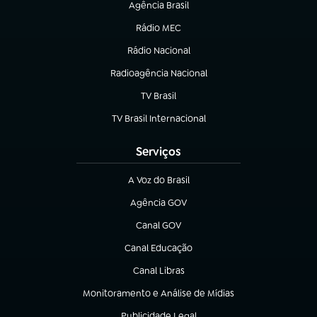
Agência Brasil
(abre em nova aba)
Rádio MEC
Rádio Nacional
(abre em nova aba)
Radioagência Nacional
(abre em nova aba)
TV Brasil
(abre em nova aba)
TV Brasil Internacional
(abre em nova aba)
Serviços
A Voz do Brasil
(abre em nova aba)
Agência GOV
(abre em nova aba)
Canal GOV
(abre em nova aba)
Canal Educação
(abre em nova aba)
Canal Libras
(abre em nova aba)
Monitoramento e Análise de Mídias
(abre em nova aba)
Publicidade Legal