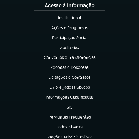
Acesso à Informação
Institucional
(abre em nova aba)
Ações e Programas
(abre em nova aba)
Participação Social
(abre em nova aba)
Auditorias
(abre em nova aba)
Convênios e Transferências
(abre em nova aba)
Receitas e Despesas
(abre em nova aba)
Licitações e Contratos
(abre em nova aba)
Empregados Públicos
(abre em nova aba)
Informações Classificadas
(abre em nova aba)
SIC
(abre em nova aba)
Perguntas Frequentes
(abre em nova aba)
Dados Abertos
(abre em nova aba)
Sanções Administrativas
(abre em nova aba)