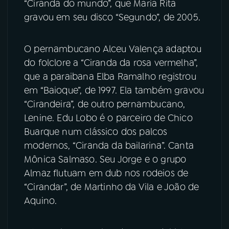
“Ciranda do mundo”, que Maria Rita
gravou em seu disco “Segundo”, de 2005.
YouTube
Facebook
O pernambucano Alceu Valença adaptou
Instagram
X
do folclore a “Ciranda da rosa vermelha”,
TikTok
que a paraibana Elba Ramalho registrou
em “Baioque”, de 1997. Ela também gravou
“Cirandeira”, de outro pernambucano,
Lenine. Edu Lobo é o parceiro de Chico
Buarque num clássico dos palcos
modernos, “Ciranda da bailarina”. Canta
Mônica Salmaso. Seu Jorge e o grupo
Almaz flutuam em dub nos rodeios de
“Cirandar”, de Martinho da Vila e João de
Aquino.