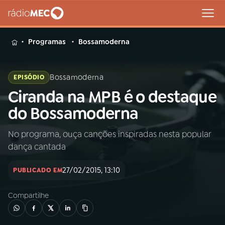
MENU
Programas
Bossamoderna
Bossamoderna
EPISÓDIO
Ciranda na MPB é o destaque
Buscar
na
do Bossamoderna
Rádio
Buscar
MEC
No programa, ouça canções inspiradas nesta popular
dança cantada
Início
AO VIVO
27/02/2015, 13:10
PUBLICADO EM
01
INÍCIO
Compartilhe
02
A RÁDIO