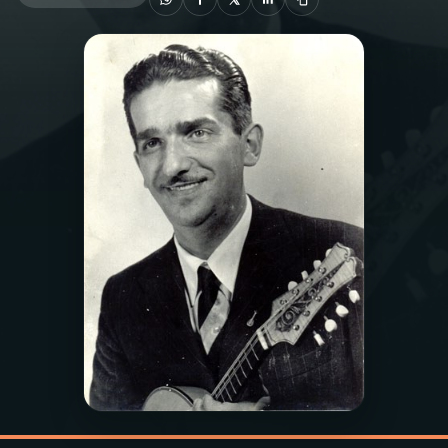
03
PROGRAMAÇÃO
04
PROGRAMAS
05
PODCASTS
06
VIDEOCASTS
07
ÚLTIMAS
08
PRÊMIO RÁDIO MEC
ACOMPANHE A RÁDIO MEC