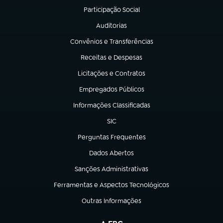
Participação Social
(abre em nova aba)
Auditorias
(abre em nova aba)
Convênios e Transferências
(abre em nova aba)
Receitas e Despesas
(abre em nova aba)
Licitações e Contratos
(abre em nova aba)
Empregados Públicos
(abre em nova aba)
Informações Classificadas
(abre em nova aba)
SIC
(abre em nova aba)
Perguntas Frequentes
(abre em nova aba)
Dados Abertos
(abre em nova aba)
Sanções Administrativas
(abre em nova aba)
Ferramentas e Aspectos Tecnológicos
(abre em nova aba)
Outras Informações
(abre em nova aba)