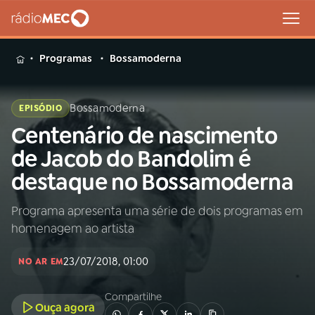
MENU
Programas
Bossamoderna
Bossamoderna
EPISÓDIO
Centenário de nascimento
Buscar
na
de Jacob do Bandolim é
Rádio
Buscar
destaque no Bossamoderna
MEC
Programa apresenta uma série de dois programas em
Início
AO VIVO
homenagem ao artista
01
INÍCIO
23/07/2018, 01:00
NO AR EM
Compartilhe
02
A RÁDIO
Ouça agora