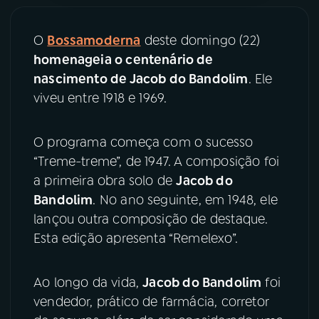
YouTube
Facebook
O
Bossamoderna
deste domingo (22)
homenageia o centenário de
Instagram
X
nascimento de Jacob do Bandolim
. Ele
viveu entre 1918 e 1969.
TikTok
O programa começa com o sucesso
“Treme-treme”, de 1947. A composição foi
a primeira obra solo de
Jacob do
Bandolim
. No ano seguinte, em 1948, ele
lançou outra composição de destaque.
Esta edição apresenta “Remelexo”.
Ao longo da vida,
Jacob do Bandolim
foi
vendedor, prático de farmácia, corretor