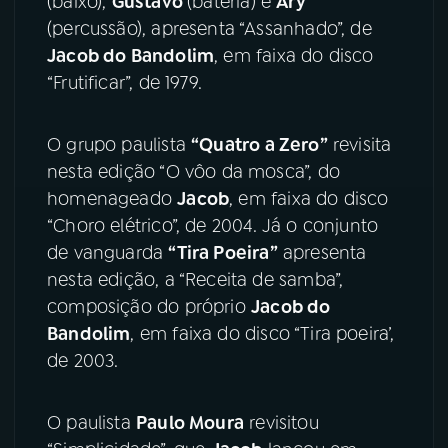
(baixo),
Gustavo
(bateria) e
Ary
(percussão), apresenta “Assanhado”, de
Jacob do Bandolim
, em faixa do disco
“Frutificar”, de 1979.
O grupo paulista
“Quatro a Zero”
revisita
nesta edição “O vôo da mosca”, do
homenageado
Jacob
, em faixa do disco
“Choro elétrico”, de 2004. Já o conjunto
de vanguarda
“Tira Poeira”
apresenta
nesta edição, a “Receita de samba”,
composição do próprio
Jacob do
Bandolim
, em faixa do disco “Tira poeira’,
de 2003.
O paulista
Paulo Moura
revisitou