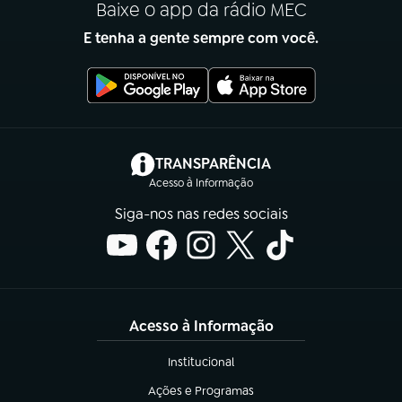
Baixe o app da rádio MEC
E tenha a gente sempre com você.
(abre em nova aba)
TRANSPARÊNCIA
Acesso à Informação
Siga-nos nas redes sociais
Acesso à Informação
Institucional
(abre em nova aba)
Ações e Programas
(abre em nova aba)