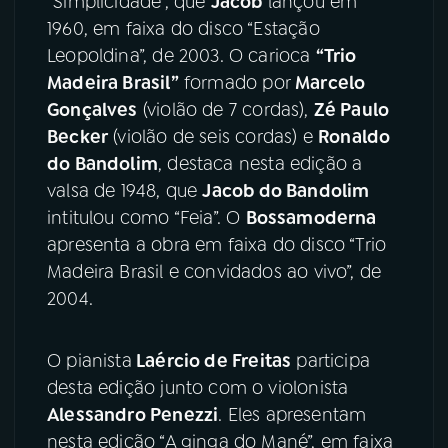
“Simplicidade”, que
Jacob
lançou em
1960, em faixa do disco “Estação
Leopoldina”, de 2003. O carioca
“Trio
Madeira Brasil”
formado por
Marcelo
Gonçalves
(violão de 7 cordas),
Zé Paulo
Becker
(violão de seis cordas) e
Ronaldo
do Bandolim
, destaca nesta edição a
valsa de 1948, que
Jacob do Bandolim
intitulou como “Feia”. O
Bossamoderna
apresenta a obra em faixa do disco “Trio
Madeira Brasil e convidados ao vivo”, de
2004.
O pianista
Laércio de Freitas
participa
desta edição junto com o violonista
Alessandro Penezzi
. Eles apresentam
nesta edição “A ginga do Mané”, em faixa