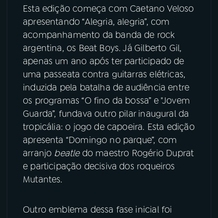
Esta edição começa com Caetano Veloso
apresentando “Alegria, alegria”, com
YouTube
Facebook
acompanhamento da banda de rock
Instagram
X
argentina, os Beat Boys. Já
Gilberto Gil,
apenas um ano após ter participado de
TikTok
uma passeata contra guitarras elétricas,
induzida pela batalha de audiência entre
os programas “O fino da bossa” e "Jovem
Guarda”, fundava outro pilar inaugural da
tropicália: o jogo de capoeira. Esta edição
apresenta “Domingo no parque”, com
arranjo
beatle
do maestro Rogério Duprat
e participação decisiva dos roqueiros
Mutantes.
Outro emblema dessa fase inicial foi