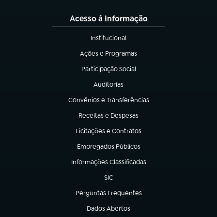
Acesso à Informação
Institucional
(abre em nova aba)
Ações e Programas
(abre em nova aba)
Participação Social
(abre em nova aba)
Auditorias
(abre em nova aba)
Convênios e Transferências
(abre em nova aba)
Receitas e Despesas
(abre em nova aba)
Licitações e Contratos
(abre em nova aba)
Empregados Públicos
(abre em nova aba)
Informações Classificadas
(abre em nova aba)
SIC
(abre em nova aba)
Perguntas Frequentes
(abre em nova aba)
Dados Abertos
(abre em nova aba)