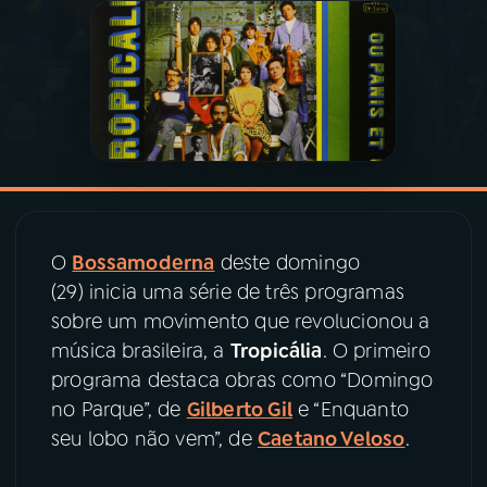
03
PROGRAMAÇÃO
04
PROGRAMAS
05
PODCASTS
O
Bossamoderna
deste domingo
06
VIDEOCASTS
(29) inicia uma série de três programas
sobre um movimento que revolucionou a
07
ÚLTIMAS
música brasileira, a
Tropicália
. O primeiro
programa destaca obras como “Domingo
no Parque”, de
Gilberto Gil
e “Enquanto
08
PRÊMIO RÁDIO MEC
seu lobo não vem”, de
Caetano Veloso
.
ACOMPANHE A RÁDIO MEC