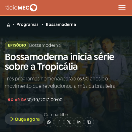
MENU
Programas
Bossamoderna
Bossamoderna
EPISÓDIO
Bossamoderna inicia série
Buscar
na
sobre a Tropicália
Rádio
Buscar
MEC
Três programas homenagearão os 50 anos do
movimento que revolucionou a música brasileira
Início
AO VIVO
30/10/2017, 00:00
NO AR EM
01
INÍCIO
Compartilhe
Ouça agora
02
A RÁDIO