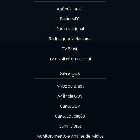
Agência Brasil
(abre em nova aba)
Rádio MEC
Rádio Nacional
(abre em nova aba)
Radioagência Nacional
(abre em nova aba)
TV Brasil
(abre em nova aba)
TV Brasil Internacional
(abre em nova aba)
Serviços
A Voz do Brasil
(abre em nova aba)
Agência GOV
(abre em nova aba)
Canal GOV
(abre em nova aba)
Canal Educação
(abre em nova aba)
Canal Libras
(abre em nova aba)
Monitoramento e Análise de Mídias
(abre em nova aba)