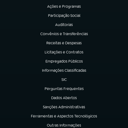
Ações e Programas
(abre em nova aba)
Participação Social
(abre em nova aba)
Auditorias
(abre em nova aba)
Convênios e Transferências
(abre em nova aba)
Receitas e Despesas
(abre em nova aba)
Licitações e Contratos
(abre em nova aba)
Empregados Públicos
(abre em nova aba)
Informações Classificadas
(abre em nova aba)
SIC
(abre em nova aba)
Perguntas Frequentes
(abre em nova aba)
Dados Abertos
(abre em nova aba)
Sanções Administrativas
(abre em nova aba)
Ferramentas e Aspectos Tecnológicos
(abre em nova aba)
Outras Informações
(abre em nova aba)