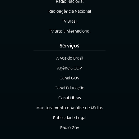
Rádio Nacional
(abre em nova aba)
Radioagência Nacional
(abre em nova aba)
TV Brasil
(abre em nova aba)
TV Brasil Internacional
(abre em nova aba)
Serviços
A Voz do Brasil
(abre em nova aba)
Agência GOV
(abre em nova aba)
Canal GOV
(abre em nova aba)
Canal Educação
(abre em nova aba)
Canal Libras
(abre em nova aba)
Monitoramento e Análise de Mídias
(abre em nova aba)
Publicidade Legal
(abre em nova aba)
Rádio Gov
(abre em nova aba)