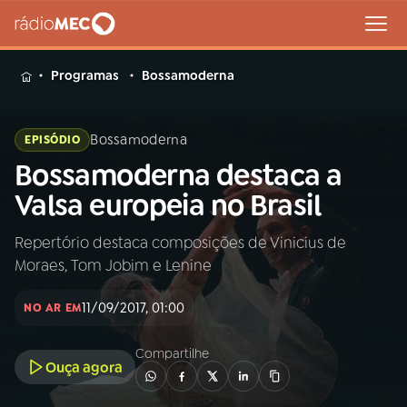
MENU
Programas
Bossamoderna
Bossamoderna
EPISÓDIO
Bossamoderna destaca a
Buscar
na
Valsa europeia no Brasil
Rádio
Buscar
MEC
Repertório destaca composições de Vinicius de
Moraes, Tom Jobim e Lenine
Início
AO VIVO
11/09/2017, 01:00
NO AR EM
01
INÍCIO
Compartilhe
Ouça agora
02
A RÁDIO