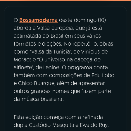
YouTube
Facebook
O
Bossamoderna
deste domingo (10)
aborda a Valsa europeia, que já está
Instagram
X
aclimatada ao Brasil em seus vários
TikTok
formatos e dicções. No repertório, obras
como “Valsa da Tunísia”, de Vinicius de
Moraes
e “O universo na cabeça do
alfinete”, de
Lenine. O programa conta
também com composições de Edu Lobo
e Chico Buarque, além de apresentar
outros grandes nomes que fazem parte
da música brasileira.
Esta edição começa com a refinada
dupla Custódio Mesquita
e
Ewaldo Ruy,