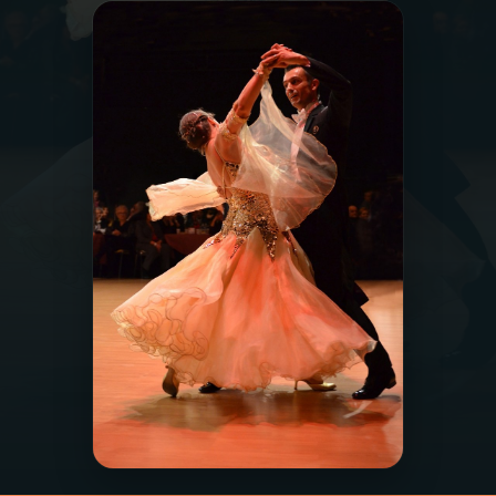
03
PROGRAMAÇÃO
04
PROGRAMAS
05
PODCASTS
06
VIDEOCASTS
07
ÚLTIMAS
08
PRÊMIO RÁDIO MEC
ACOMPANHE A RÁDIO MEC