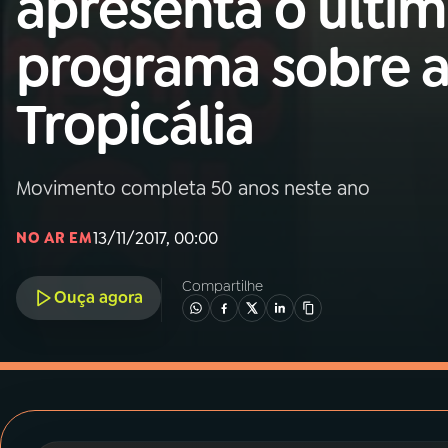
apresenta o últi
MEC
programa sobre 
01
INÍCIO
Tropicália
02
A RÁDIO
Movimento completa 50 anos neste ano
03
PROGRAMAÇÃO
13/11/2017, 00:00
NO AR EM
04
PROGRAMAS
Compartilhe
Ouça agora
05
PODCASTS
06
VIDEOCASTS