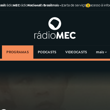
asil
rádio
MEC
rádio
Nacional
tv
Brasil
carta de serviço
acesso à inf
mais
PROGRAMAS
PODCASTS
VIDEOCASTS
mais