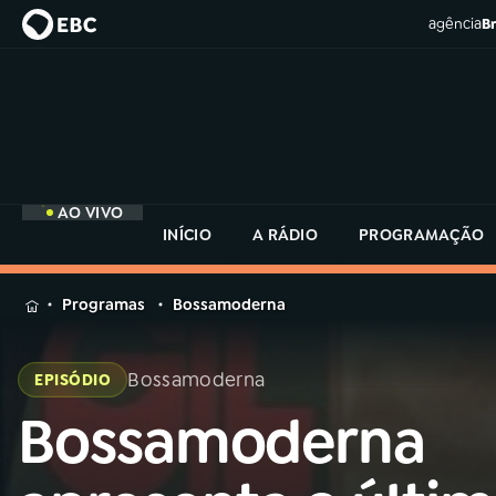
agência
Br
AO VIVO
INÍCIO
A RÁDIO
PROGRAMAÇÃO
MENU
Programas
Bossamoderna
Buscar
na
Bossamoderna
EPISÓDIO
Rádio
Buscar
MEC
Bossamoderna
Buscar
na
Rádio
Início
AO VIVO