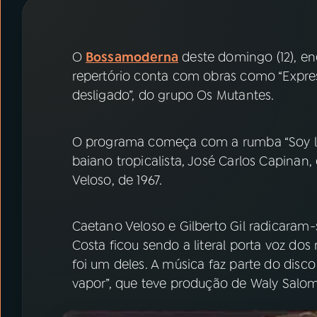
07
ÚLTIMAS
08
PRÊMIO RÁDIO MEC
O
Bossamoderna
deste domingo (12), enc
repertório conta com obras como “Express
desligado”, do grupo Os Mutantes.
ACOMPANHE A RÁDIO MEC
YouTube
Facebook
O programa começa com a rumba “Soy loco
baiano tropicalista, José Carlos Capinan,
Instagram
X
Veloso, de 1967.
TikTok
Caetano Veloso e Gilberto Gil radicaram
Costa ficou sendo a literal porta voz dos 
foi um deles. A música faz parte do disc
vapor”, que teve produção de Waly Salom