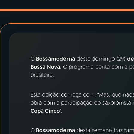
07
ÚLTIMAS
08
PRÊMIO RÁDIO MEC
ACOMPANHE A RÁDIO MEC
YouTube
Facebook
O
Bossamoderna
deste domingo (29)
de
Bossa Nova
. O programa conta com a p
Instagram
X
brasileira.
TikTok
Esta edição começa com, “Mas, que nada
obra com a participação do saxofonista 
Copa Cinco
”.
O
Bossamoderna
desta semana traz tam