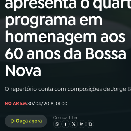
apresenta o quar
MEC
programa em
01
INÍCIO
homenagem aos
02
A RÁDIO
60 anos da Bossa
03
PROGRAMAÇÃO
Nova
04
PROGRAMAS
O repertório conta com composições de Jorge B
05
PODCASTS
30/04/2018, 01:00
NO AR EM
06
VIDEOCASTS
Compartilhe
Ouça agora