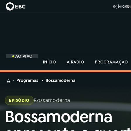
agência
Br
AO VIVO
INÍCIO
A RÁDIO
PROGRAMAÇÃO
MENU
Programas
Bossamoderna
Buscar
na
Bossamoderna
EPISÓDIO
Rádio
Buscar
MEC
Bossamoderna
Buscar
na
Rádio
Início
AO VIVO