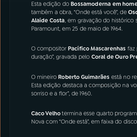
Esta edição do
Bossamoderna
em homen
também a obra, “Onde está você”, de
Os
Alaíde Costa
, em gravação do histórico s
Paramount, em 25 de maio de 1964.
O compositor
Pacífico Mascarenhas
faz 
duração”, gravada pelo
Coral de Ouro Pr
O mineiro
Roberto Guimarães
está no re
Esta edição destaca a composição na voz
sorriso e a flor”, de 1960.
Caco Velho
termina esse quarto progr
Nova com “Onde está”, em faixa do disco