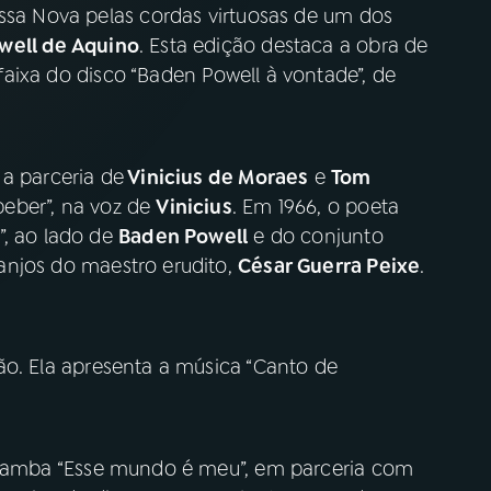
ossa Nova pelas cordas virtuosas de um dos
ell de Aquino
. Esta edição destaca a obra de
faixa do disco “Baden Powell à vontade”, de
 a parceria de
Vinicius de Moraes
e
Tom
beber”, na voz de
Vinicius
. Em 1966, o poeta
”, ao lado de
Baden Powell
e do conjunto
anjos do maestro erudito,
César Guerra Peixe
.
o. Ela apresenta a música “Canto de
 samba “Esse mundo é meu”, em parceria com