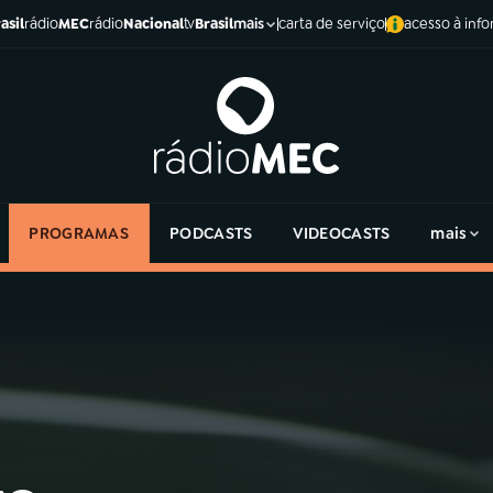
asil
rádio
MEC
rádio
Nacional
tv
Brasil
carta de serviço
acesso à inf
mais
PROGRAMAS
PODCASTS
VIDEOCASTS
mais