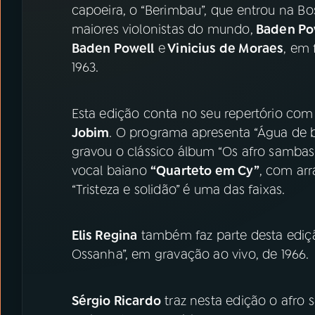
capoeira, o “Berimbau”, que entrou na B
maiores violonistas do mundo,
Baden Pow
Baden Powell
e
Vinicius de Moraes
, em 
1963.
Esta edição conta no seu repertório com
Jobim
. O programa apresenta “Água de 
gravou o clássico álbum “Os afro sambas
vocal baiano
“Quarteto em Cy”
, com arr
“Tristeza e solidão” é uma das faixas.
Elis Regina
também faz parte desta ediçã
Ossanha”, em gravação ao vivo, de 1966.
Sérgio Ricardo
traz nesta edição o afro