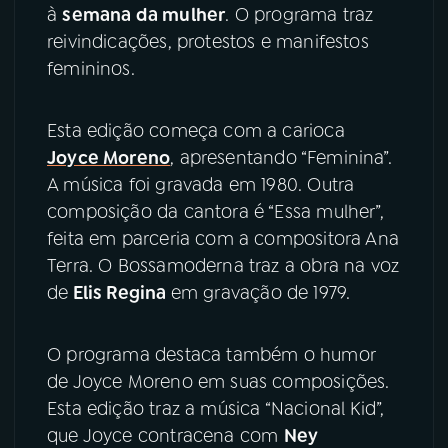
à
semana da mulher
. O programa traz
reivindicações, protestos e manifestos
YouTube
Facebook
femininos.
Instagram
X
Esta edição começa com a carioca
TikTok
Joyce Moreno
, apresentando “Feminina”.
A música foi gravada em 1980. Outra
composição da cantora é “Essa mulher”,
feita em parceria com a compositora Ana
Terra. O Bossamoderna traz a obra na voz
de
Elis Regina
em gravação de 1979.
O programa destaca também o humor
de Joyce Moreno em suas composições.
Esta edição traz a música “Nacional Kid”,
que Joyce contracena com
Ney