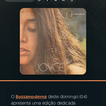
03
PROGRAMAÇÃO
04
PROGRAMAS
05
PODCASTS
06
VIDEOCASTS
07
ÚLTIMAS
08
PRÊMIO RÁDIO MEC
O
Bossamoderna
deste domingo (04)
apresenta uma edição dedicada
ACOMPANHE A RÁDIO MEC