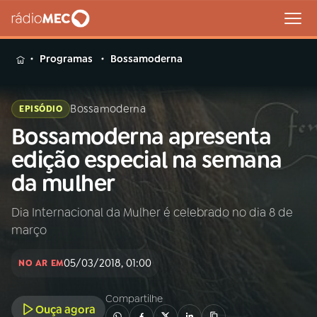
MENU
Programas
Bossamoderna
Bossamoderna
EPISÓDIO
Bossamoderna apresenta
Buscar
na
edição especial na semana
Rádio
Buscar
da mulher
MEC
Dia Internacional da Mulher é celebrado no dia 8 de
Início
AO VIVO
março
01
INÍCIO
05/03/2018, 01:00
NO AR EM
Compartilhe
02
A RÁDIO
Ouça agora