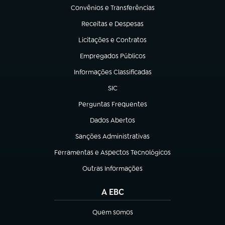
Convênios e Transferências
(abre em nova aba)
Receitas e Despesas
(abre em nova aba)
Licitações e Contratos
(abre em nova aba)
Empregados Públicos
(abre em nova aba)
Informações Classificadas
(abre em nova aba)
SIC
(abre em nova aba)
Perguntas Frequentes
(abre em nova aba)
Dados Abertos
(abre em nova aba)
Sanções Administrativas
(abre em nova aba)
Ferramentas e Aspectos Tecnológicos
(abre em nova aba)
Outras Informações
(abre em nova aba)
A EBC
Quem somos
(abre em nova aba)