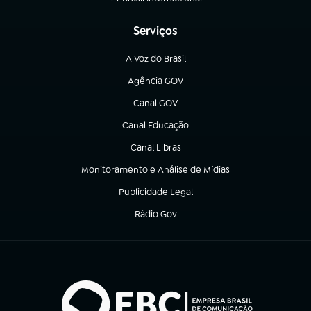
(abre em nova aba)
Serviços
A Voz do Brasil
(abre em nova aba)
Agência GOV
(abre em nova aba)
Canal GOV
(abre em nova aba)
Canal Educação
(abre em nova aba)
Canal Libras
(abre em nova aba)
Monitoramento e Análise de Mídias
(abre em nova aba)
Publicidade Legal
(abre em nova aba)
Rádio Gov
(abre em nova aba)