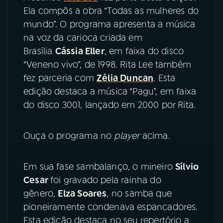
Ela compôs a obra “Todas as mulheres do
mundo”. O programa apresenta a música
na voz da carioca criada em
Brasília
Cássia Eller
, em faixa do disco
“Veneno vivo”, de 1998. Rita Lee também
fez parceria com
Zélia Duncan
. Esta
edição destaca a música “Pagu”, em faixa
do disco 3001, lançado em 2000 por Rita.
Ouça o programa no
player
acima.
Em sua fase sambalanço, o mineiro
Sílvio
Cesar
foi gravado pela rainha do
gênero,
Elza Soares
, no samba que
pioneiramente condenava espancadores.
Esta edição destaca no seu repertório a