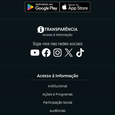
(abre em nova aba)
TRANSPARÊNCIA
Acesso à Informação
Siga-nos nas redes sociais
Acesso à Informação
Institucional
(abre em nova aba)
Ações e Programas
(abre em nova aba)
Participação Social
(abre em nova aba)
Auditorias
(abre em nova aba)