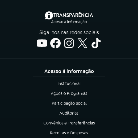
(abre em nova aba)
TRANSPARÊNCIA
Acesso à Informação
Siga-nos nas redes sociais
Acesso à Informação
Institucional
(abre em nova aba)
Ações e Programas
(abre em nova aba)
Participação Social
(abre em nova aba)
Auditorias
(abre em nova aba)
Convênios e Transferências
(abre em nova aba)
Receitas e Despesas
(abre em nova aba)