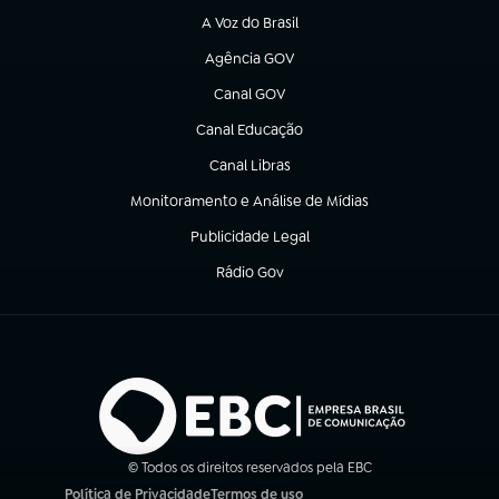
A Voz do Brasil
(abre em nova aba)
Agência GOV
(abre em nova aba)
Canal GOV
(abre em nova aba)
Canal Educação
(abre em nova aba)
Canal Libras
(abre em nova aba)
Monitoramento e Análise de Mídias
(abre em nova aba)
Publicidade Legal
(abre em nova aba)
Rádio Gov
(abre em nova aba)
© Todos os direitos reservados pela EBC
Política de Privacidade
Termos de uso