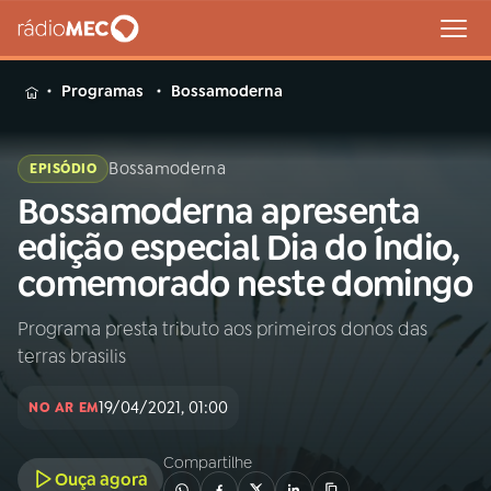
MENU
Programas
Bossamoderna
Bossamoderna
EPISÓDIO
Bossamoderna apresenta
Buscar
na
edição especial Dia do Índio,
Rádio
Buscar
comemorado neste domingo
MEC
Programa presta tributo aos primeiros donos das
Início
AO VIVO
terras brasilis
01
INÍCIO
19/04/2021, 01:00
NO AR EM
Compartilhe
02
A RÁDIO
Ouça agora