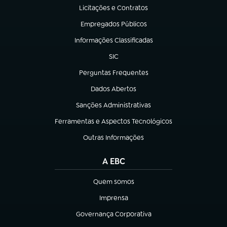
Licitações e Contratos
(abre em nova aba)
Empregados Públicos
(abre em nova aba)
Informações Classificadas
(abre em nova aba)
SIC
(abre em nova aba)
Perguntas Frequentes
(abre em nova aba)
Dados Abertos
(abre em nova aba)
Sanções Administrativas
(abre em nova aba)
Ferramentas e Aspectos Tecnológicos
(abre em nova aba)
Outras Informações
(abre em nova aba)
A EBC
Quem somos
(abre em nova aba)
Imprensa
(abre em nova aba)
Governança Corporativa
(abre em nova aba)