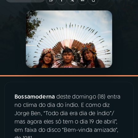
03
PROGRAMAÇÃO
04
PROGRAMAS
05
PODCASTS
06
VIDEOCASTS
Bossamoderna
deste domingo (18) entra
07
ÚLTIMAS
no clima do dia do índio. E como diz
Jorge Ben, “Todo dia era dia de índio”/
08
PRÊMIO RÁDIO MEC
mas agora eles só tem o dia 19 de abril”,
em faixa do disco “Bem-vinda amizade”,
ACOMPANHE A RÁDIO MEC