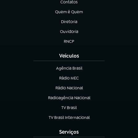
Contatos
(abre em nova aba)
Quem é Quem
(abre em nova aba)
Diretoria
(abre em nova aba)
Ouvidoria
(abre em nova aba)
RNCP
(abre em nova aba)
Veículos
Agência Brasil
(abre em nova aba)
Rádio MEC
Rádio Nacional
(abre em nova aba)
Radioagência Nacional
(abre em nova aba)
TV Brasil
(abre em nova aba)
TV Brasil Internacional
(abre em nova aba)
Serviços