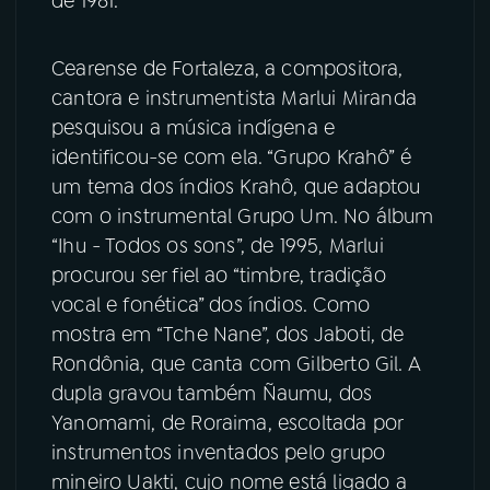
de 1981.
YouTube
Facebook
Cearense de Fortaleza, a compositora,
cantora e instrumentista Marlui Miranda
Instagram
X
pesquisou a música indígena e
identificou-se com ela. “Grupo Krahô” é
TikTok
um tema dos índios Krahô, que adaptou
com o instrumental Grupo Um. No álbum
“Ihu - Todos os sons”, de 1995, Marlui
procurou ser fiel ao “timbre, tradição
vocal e fonética” dos índios. Como
mostra em “Tche Nane”, dos Jaboti, de
Rondônia, que canta com Gilberto Gil. A
dupla gravou também Ñaumu, dos
Yanomami, de Roraima, escoltada por
instrumentos inventados pelo grupo
mineiro Uakti, cujo nome está ligado a