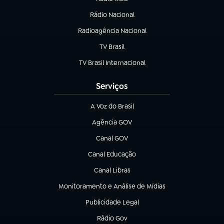
Rádio Nacional
(abre em nova aba)
Radioagência Nacional
(abre em nova aba)
TV Brasil
(abre em nova aba)
TV Brasil Internacional
(abre em nova aba)
Serviços
A Voz do Brasil
(abre em nova aba)
Agência GOV
(abre em nova aba)
Canal GOV
(abre em nova aba)
Canal Educação
(abre em nova aba)
Canal Libras
(abre em nova aba)
Monitoramento e Análise de Mídias
(abre em nova aba)
Publicidade Legal
(abre em nova aba)
Rádio Gov
(abre em nova aba)