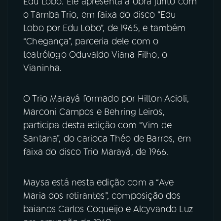
Edu Lobo. Ele apresenta a obra junto com
o Tamba Trio, em faixa do disco “Edu
YouTube
Facebook
Lobo por Edu Lobo”, de 1965, e também
“Chegança”, parceria dele com o
Instagram
X
teatrólogo Oduvaldo Viana Filho, o
Vianinha.
TikTok
O Trio Marayá formado por Hilton Acioli,
Marconi Campos e Behring Leiros,
participa desta edição com “Vim de
Santana”, do carioca Théo de Barros, em
faixa do disco Trio Marayá, de 1966.
Maysa está nesta edição com a “Ave
Maria dos retirantes”, composição dos
baianos Carlos Coqueijo e Alcyvando Luz