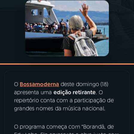
03
PROGRAMAÇÃO
04
PROGRAMAS
05
PODCASTS
06
VIDEOCASTS
O
Bossamoderna
deste domingo (18)
apresenta uma
edição retirante
. O
07
ÚLTIMAS
repertório conta com a participação de
grandes nomes da música nacional.
08
PRÊMIO RÁDIO MEC
O programa começa com “Borandá, de
ACOMPANHE A RÁDIO MEC