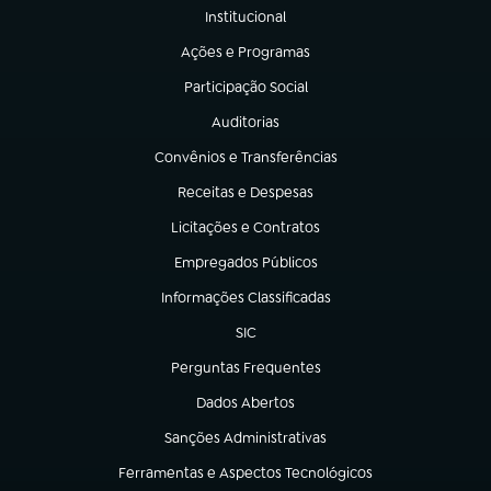
Institucional
(abre em nova aba)
Ações e Programas
(abre em nova aba)
Participação Social
(abre em nova aba)
Auditorias
(abre em nova aba)
Convênios e Transferências
(abre em nova aba)
Receitas e Despesas
(abre em nova aba)
Licitações e Contratos
(abre em nova aba)
Empregados Públicos
(abre em nova aba)
Informações Classificadas
(abre em nova aba)
SIC
(abre em nova aba)
Perguntas Frequentes
(abre em nova aba)
Dados Abertos
(abre em nova aba)
Sanções Administrativas
(abre em nova aba)
Ferramentas e Aspectos Tecnológicos
(abre em nova aba)