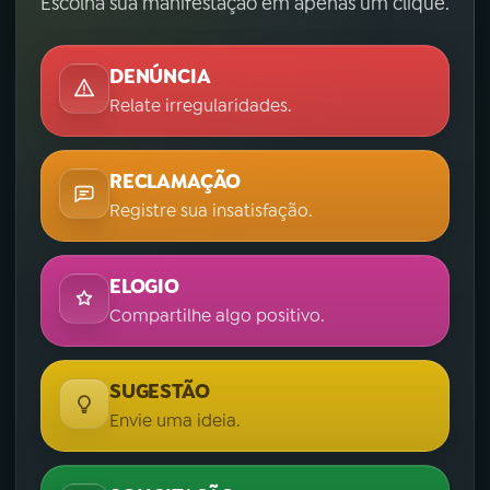
Escolha sua manifestação em apenas um clique.
DENÚNCIA
Relate irregularidades.
RECLAMAÇÃO
Registre sua insatisfação.
ELOGIO
Compartilhe algo positivo.
SUGESTÃO
Envie uma ideia.