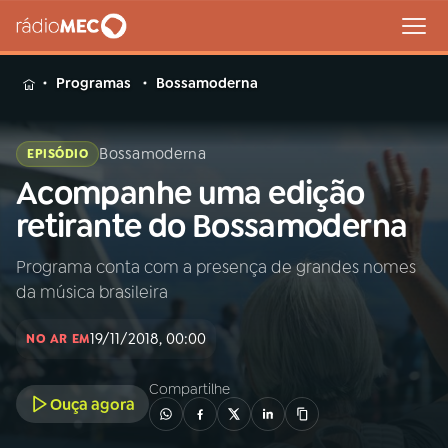
MENU
Programas
Bossamoderna
Bossamoderna
EPISÓDIO
Acompanhe uma edição
Buscar
na
retirante do Bossamoderna
Rádio
Buscar
MEC
Programa conta com a presença de grandes nomes
da música brasileira
Início
AO VIVO
19/11/2018, 00:00
NO AR EM
01
INÍCIO
Compartilhe
Ouça agora
02
A RÁDIO