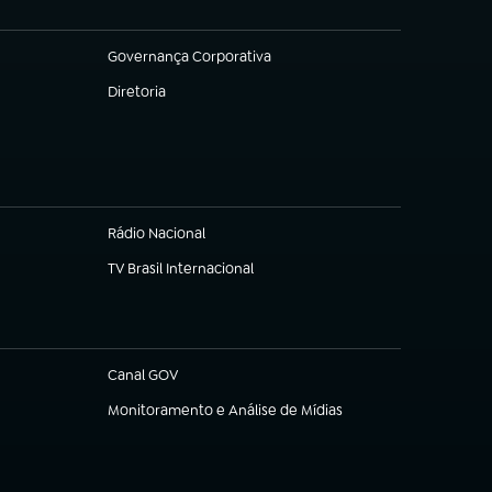
Governança Corporativa
(abre em nova aba)
Diretoria
(abre em nova aba)
Rádio Nacional
(abre em nova aba)
TV Brasil Internacional
(abre em nova aba)
Canal GOV
(abre em nova aba)
Monitoramento e Análise de Mídias
(abre em nova aba)