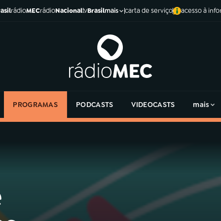
asil
rádio
MEC
rádio
Nacional
tv
Brasil
carta de serviço
acesso à inf
mais
PROGRAMAS
PODCASTS
VIDEOCASTS
mais
e