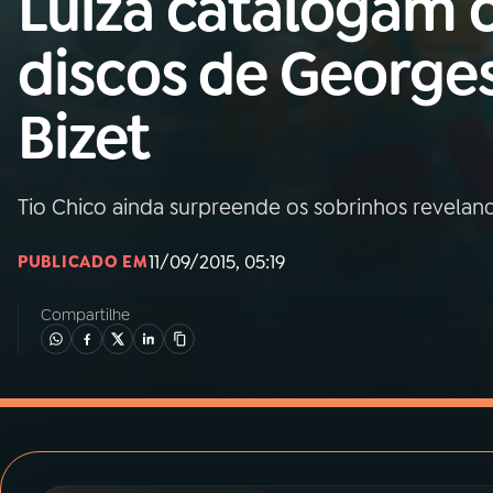
Luíza catalogam 
MEC
discos de George
01
INÍCIO
Bizet
02
A RÁDIO
Tio Chico ainda surpreende os sobrinhos revelan
03
PROGRAMAÇÃO
11/09/2015, 05:19
PUBLICADO EM
04
PROGRAMAS
Compartilhe
05
PODCASTS
06
VIDEOCASTS