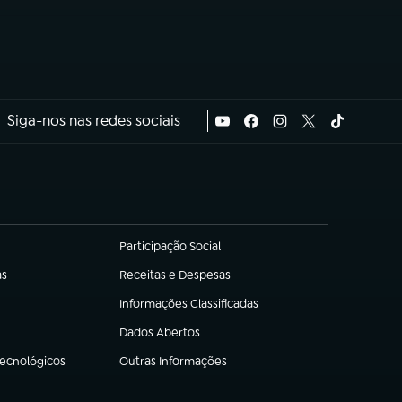
Siga-nos nas redes sociais
Participação Social
(abre em nova aba)
as
Receitas e Despesas
(abre em nova aba)
Informações Classificadas
(abre em nova aba)
Dados Abertos
(abre em nova aba)
Tecnológicos
Outras Informações
(abre em nova aba)