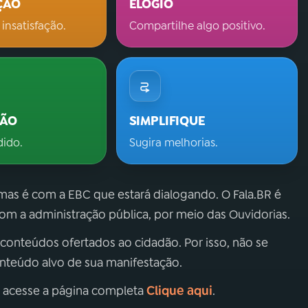
ÇÃO
ELOGIO
 insatisfação.
Compartilhe algo positivo.
ÇÃO
SIMPLIFIQUE
dido.
Sugira melhorias.
 mas é com a EBC que estará dialogando. O Fala.BR é
m a administração pública, por meio das Ouvidorias.
 conteúdos ofertados ao cidadão. Por isso, não se
onteúdo alvo de sua manifestação.
Clique aqui
, acesse a página completa
.