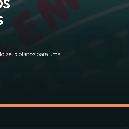
os
s
do seus planos para uma