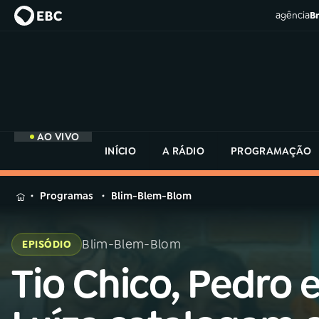
agência
Br
AO VIVO
INÍCIO
A RÁDIO
PROGRAMAÇÃO
MENU
Programas
Blim-Blem-Blom
Buscar
na
Blim-Blem-Blom
EPISÓDIO
Rádio
Buscar
MEC
Tio Chico, Pedro 
Buscar
na
Rádio
Início
AO VIVO