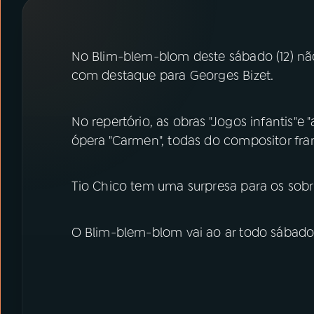
07
ÚLTIMAS
08
PRÊMIO RÁDIO MEC
No Blim-blem-blom deste sábado (12) não
com destaque para Georges Bizet.
ACOMPANHE A RÁDIO MEC
No repertório, as obras "Jogos infantis"e 
YouTube
Facebook
ópera "Carmen", todas do compositor fra
Instagram
X
Tio Chico tem uma surpresa para os sobr
TikTok
O Blim-blem-blom vai ao ar todo sábado,