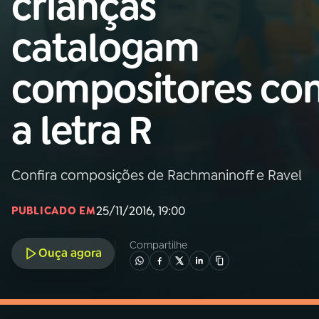
crianças
MEC
catalogam
01
INÍCIO
compositores co
02
A RÁDIO
a letra R
03
PROGRAMAÇÃO
Confira composições de Rachmaninoff e Ravel
04
PROGRAMAS
25/11/2016, 19:00
PUBLICADO EM
05
PODCASTS
Compartilhe
Ouça agora
06
VIDEOCASTS