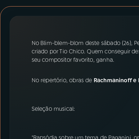
07
ÚLTIMAS
08
PRÊMIO RÁDIO MEC
No
Blim-blem-blom deste sábado (26), Pe
ACOMPANHE A RÁDIO MEC
criado por Tio Chico. Quem conseguir de
YouTube
Facebook
seu compositor favorito, ganha.
Instagram
X
No repertório, obras de
Rachmaninoff e 
TikTok
Seleção musical:
"Rapsódia sobre um tema de Paganini, op