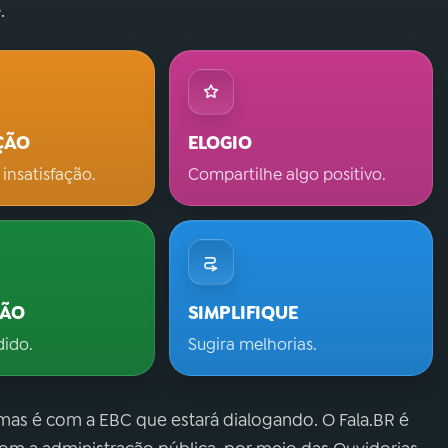
.
ÇÃO
ELOGIO
 insatisfação.
Compartilhe algo positivo.
ÇÃO
SIMPLIFIQUE
dido.
Sugira melhorias.
 mas é com a EBC que estará dialogando. O Fala.BR é