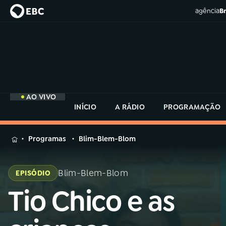
agência
Br
AO VIVO
INÍCIO
A RÁDIO
PROGRAMAÇÃO
MENU
Programas
Blim-Blem-Blom
Buscar
na
Blim-Blem-Blom
EPISÓDIO
Rádio
Buscar
MEC
Tio Chico e as
Buscar
na
Rádio
Início
AO VIVO