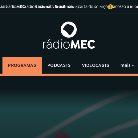
asil
rádio
MEC
rádio
Nacional
tv
Brasil
carta de serviço
acesso à inf
mais
PROGRAMAS
PODCASTS
VIDEOCASTS
mais