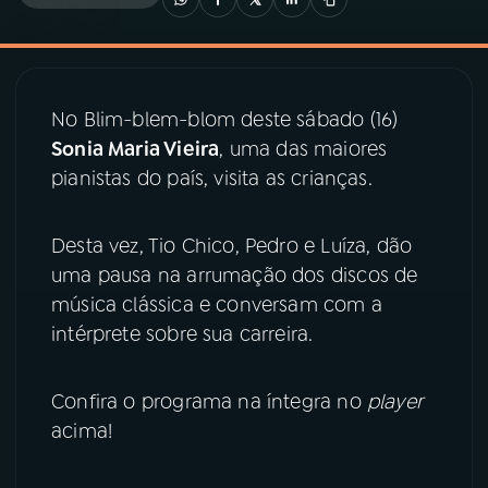
03
PROGRAMAÇÃO
No Blim-blem-blom deste sábado (16)
04
PROGRAMAS
Sonia Maria Vieira
, uma das maiores
pianistas do país, visita as crianças.
05
PODCASTS
Desta vez, Tio Chico, Pedro e Luíza, dão
06
VIDEOCASTS
uma pausa na arrumação dos discos de
música clássica e conversam com a
intérprete sobre sua carreira.
07
ÚLTIMAS
Confira o programa na íntegra no
player
08
PRÊMIO RÁDIO MEC
acima!
ACOMPANHE A RÁDIO MEC