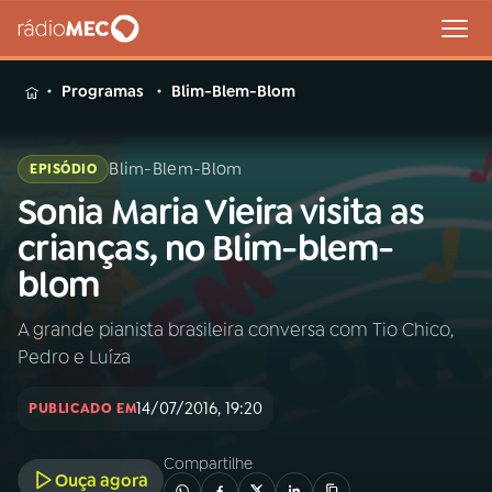
MENU
Programas
Blim-Blem-Blom
Blim-Blem-Blom
EPISÓDIO
Sonia Maria Vieira visita as
Buscar
na
crianças, no Blim-blem-
Rádio
Buscar
blom
MEC
A grande pianista brasileira conversa com Tio Chico,
Início
AO VIVO
Pedro e Luíza
01
INÍCIO
14/07/2016, 19:20
PUBLICADO EM
Compartilhe
02
A RÁDIO
Ouça agora