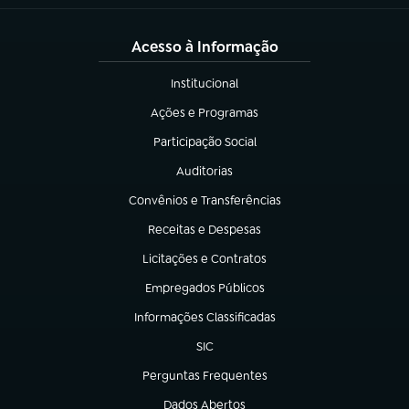
Acesso à Informação
Institucional
(abre em nova aba)
Ações e Programas
(abre em nova aba)
Participação Social
(abre em nova aba)
Auditorias
(abre em nova aba)
Convênios e Transferências
(abre em nova aba)
Receitas e Despesas
(abre em nova aba)
Licitações e Contratos
(abre em nova aba)
Empregados Públicos
(abre em nova aba)
Informações Classificadas
(abre em nova aba)
SIC
(abre em nova aba)
Perguntas Frequentes
(abre em nova aba)
Dados Abertos