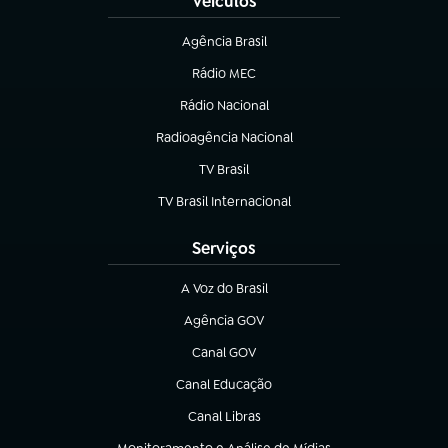
Veículos
Agência Brasil
(abre em nova aba)
Rádio MEC
Rádio Nacional
(abre em nova aba)
Radioagência Nacional
(abre em nova aba)
TV Brasil
(abre em nova aba)
TV Brasil Internacional
(abre em nova aba)
Serviços
A Voz do Brasil
(abre em nova aba)
Agência GOV
(abre em nova aba)
Canal GOV
(abre em nova aba)
Canal Educação
(abre em nova aba)
Canal Libras
(abre em nova aba)