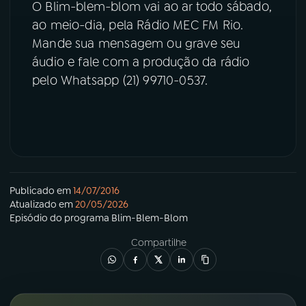
O Blim-blem-blom vai ao ar todo sábado,
ao meio-dia, pela Rádio MEC FM Rio.
YouTube
Facebook
Mande sua mensagem ou grave seu
áudio e fale com a produção da rádio
Instagram
X
pelo Whatsapp (21) 99710-0537.
TikTok
Publicado em
14/07/2016
Atualizado em
20/05/2026
Episódio
do programa
Blim-Blem-Blom
Compartilhe