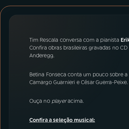
07
ÚLTIMAS
08
PRÊMIO RÁDIO MEC
Tim Rescala conversa com a pianista
Eri
ACOMPANHE A RÁDIO MEC
Confira obras brasileiras gravadas no CD
YouTube
Facebook
Anderegg.
Instagram
X
Betina Fonseca conta um pouco sobre a 
Camargo Guarnieri e César Guerra-Peixe.
TikTok
Ouça no
player
acima.
Confira a seleção musical: