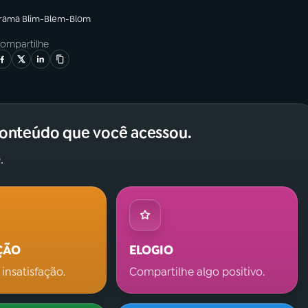
grama
Blim-Blem-Blom
ompartilhe
conteúdo que você acessou.
.
ÇÃO
ELOGIO
 insatisfação.
Compartilhe algo positivo.