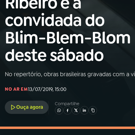
Ribeiro é a
MEC
convidada do
01
INÍCIO
Blim-Blem-Blom
02
A RÁDIO
deste sábado
03
PROGRAMAÇÃO
No repertório, obras brasileiras gravadas com a v
04
PROGRAMAS
13/07/2019, 15:00
NO AR EM
05
PODCASTS
Compartilhe
Ouça agora
06
VIDEOCASTS