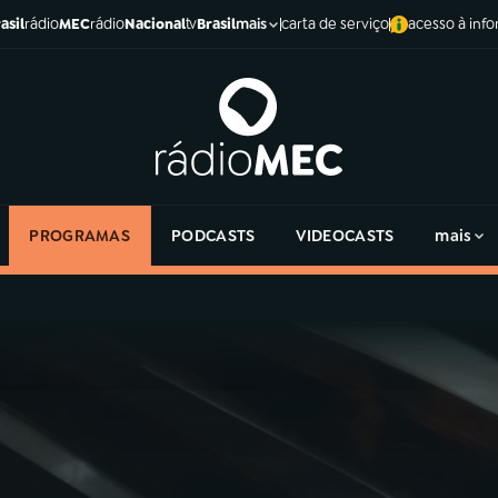
asil
rádio
MEC
rádio
Nacional
tv
Brasil
carta de serviço
acesso à inf
mais
PROGRAMAS
PODCASTS
VIDEOCASTS
mais