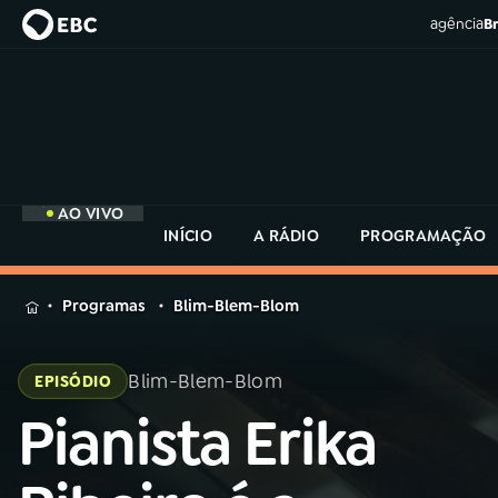
agência
Br
AO VIVO
INÍCIO
A RÁDIO
PROGRAMAÇÃO
MENU
Programas
Blim-Blem-Blom
Buscar
na
Blim-Blem-Blom
EPISÓDIO
Rádio
Buscar
MEC
Pianista Erika
Buscar
na
Rádio
Início
AO VIVO