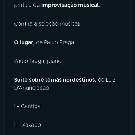
prática da
improvisação musical
.
YouTube
Facebook
Confira a seleção musical:
Instagram
X
O lugar
, de Paulo Braga
TikTok
Paulo Braga, piano
Suite sobre temas nordestinos
, de Luiz
D'Anunciação
I - Cantiga
II - Xaxado