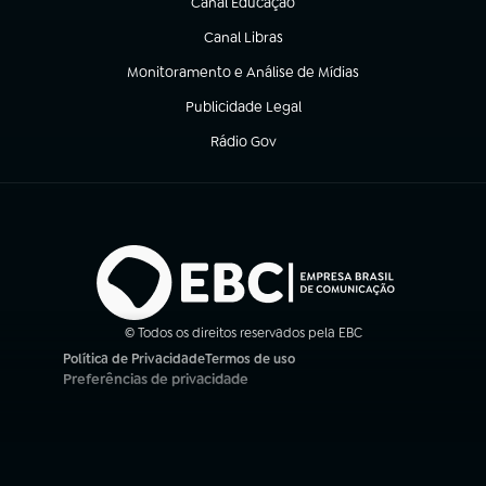
Canal Educação
(abre em nova aba)
Canal Libras
(abre em nova aba)
Monitoramento e Análise de Mídias
(abre em nova aba)
Publicidade Legal
(abre em nova aba)
Rádio Gov
(abre em nova aba)
© Todos os direitos reservados pela EBC
Política de Privacidade
Termos de uso
(abre em nova aba)
(abre em nova aba)
Preferências de privacidade