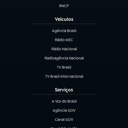
RNCP
(abre em nova aba)
Veículos
Agência Brasil
(abre em nova aba)
Rádio MEC
Rádio Nacional
(abre em nova aba)
Radioagência Nacional
(abre em nova aba)
TV Brasil
(abre em nova aba)
TV Brasil Internacional
(abre em nova aba)
Serviços
A Voz do Brasil
(abre em nova aba)
Agência GOV
(abre em nova aba)
Canal GOV
(abre em nova aba)