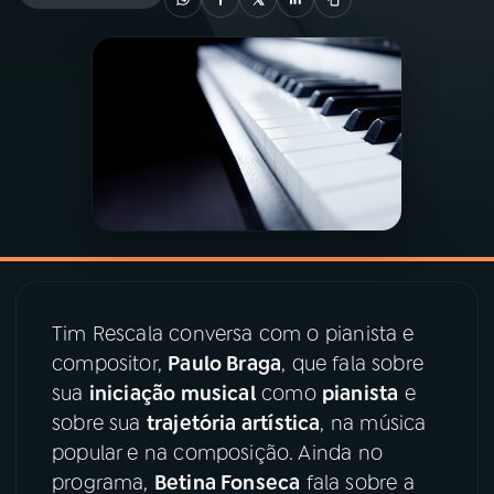
03
PROGRAMAÇÃO
04
PROGRAMAS
05
PODCASTS
06
VIDEOCASTS
Tim Rescala conversa com o pianista e
07
ÚLTIMAS
compositor,
Paulo Braga
, que fala sobre
sua
iniciação musical
como
pianista
e
08
PRÊMIO RÁDIO MEC
sobre sua
trajetória artística
, na música
popular e na composição. Ainda no
programa,
Betina Fonseca
fala sobre a
ACOMPANHE A RÁDIO MEC