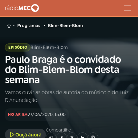
MENU
Programas
Blim-Blem-Blom
Blim-Blem-Blom
EPISÓDIO
Paulo Braga é o convidado
Buscar
na
do Blim-Blem-Blom desta
Rádio
Buscar
semana
MEC
Vamos ouvir as obras de autoria do músico e de Luiz
Início
AO VIVO
D'Anunciação
01
INÍCIO
27/06/2020, 15:00
NO AR EM
Compartilhe
02
A RÁDIO
Ouça agora