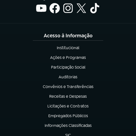
Acesso à Informação
Institucional
(abre em nova aba)
Ações e Programas
(abre em nova aba)
Participação Social
(abre em nova aba)
Auditorias
(abre em nova aba)
Convênios e Transferências
(abre em nova aba)
Receitas e Despesas
(abre em nova aba)
Licitações e Contratos
(abre em nova aba)
Empregados Públicos
(abre em nova aba)
Informações Classificadas
(abre em nova aba)
SIC