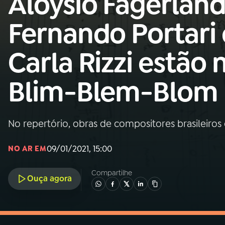
Aloysio Fagerland
MEC
Fernando Portari 
01
INÍCIO
Carla Rizzi estão 
02
A RÁDIO
Blim-Blem-Blom
03
PROGRAMAÇÃO
No repertório, obras de compositores brasileiros e
04
PROGRAMAS
09/01/2021, 15:00
NO AR EM
05
PODCASTS
Compartilhe
Ouça agora
06
VIDEOCASTS