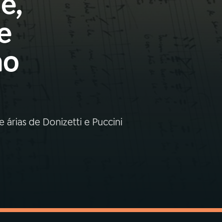
e,
e
no
 árias de Donizetti e Puccini