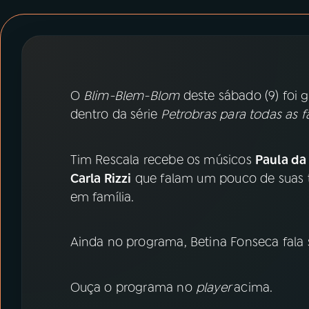
07
ÚLTIMAS
08
PRÊMIO RÁDIO MEC
O
Blim-Blem-Blom
deste sábado (9) foi g
ACOMPANHE A RÁDIO MEC
dentro da série
Petrobras para todas as f
YouTube
Facebook
Tim Rescala recebe os músicos
Paula da
Instagram
X
Carla Rizzi
que falam um pouco de suas tr
em família.
TikTok
Ainda no programa, Betina Fonseca fala 
Ouça o programa no
player
acima.