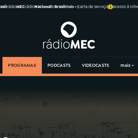
asil
rádio
MEC
rádio
Nacional
tv
Brasil
carta de serviço
acesso à inf
mais
PROGRAMAS
PODCASTS
VIDEOCASTS
mais