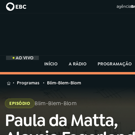
agência
Br
AO VIVO
INÍCIO
A RÁDIO
PROGRAMAÇÃO
MENU
Programas
Blim-Blem-Blom
Buscar
na
Blim-Blem-Blom
EPISÓDIO
Rádio
Buscar
MEC
Paula da Matta,
Buscar
na
Rádio
Início
AO VIVO