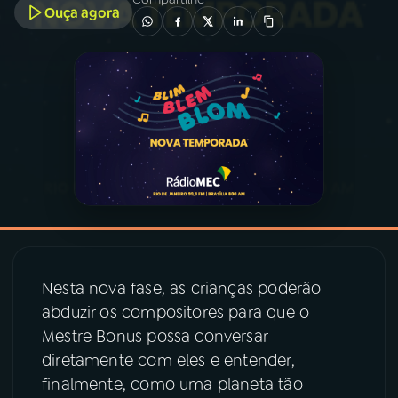
Ouça agora
03
PROGRAMAÇÃO
04
PROGRAMAS
05
PODCASTS
06
VIDEOCASTS
07
ÚLTIMAS
Nesta nova fase, as crianças poderão
abduzir os compositores para que o
Mestre Bonus possa conversar
08
PRÊMIO RÁDIO MEC
diretamente com eles e entender,
finalmente, como uma planeta tão
ACOMPANHE A RÁDIO MEC