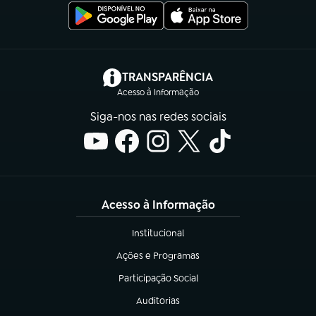
(abre em nova aba)
TRANSPARÊNCIA
Acesso à Informação
Siga-nos nas redes sociais
Acesso à Informação
Institucional
(abre em nova aba)
Ações e Programas
(abre em nova aba)
Participação Social
(abre em nova aba)
Auditorias
(abre em nova aba)