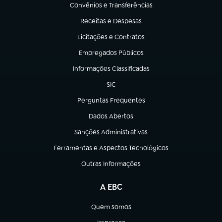
Convênios e Transferências
(abre em nova aba)
Receitas e Despesas
(abre em nova aba)
Licitações e Contratos
(abre em nova aba)
Empregados Públicos
(abre em nova aba)
Informações Classificadas
(abre em nova aba)
SIC
(abre em nova aba)
Perguntas Frequentes
(abre em nova aba)
Dados Abertos
(abre em nova aba)
Sanções Administrativas
(abre em nova aba)
Ferramentas e Aspectos Tecnológicos
(abre em nova aba)
Outras Informações
(abre em nova aba)
A EBC
Quem somos
(abre em nova aba)