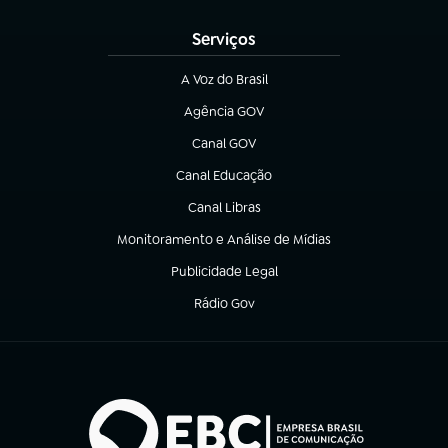
Serviços
A Voz do Brasil
(abre em nova aba)
Agência GOV
(abre em nova aba)
Canal GOV
(abre em nova aba)
Canal Educação
(abre em nova aba)
Canal Libras
(abre em nova aba)
Monitoramento e Análise de Mídias
(abre em nova aba)
Publicidade Legal
(abre em nova aba)
Rádio Gov
(abre em nova aba)