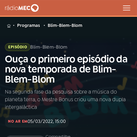
MENU
Programas
Blim-Blem-Blom
Blim-Blem-Blom
EPISÓDIO
Ouça o primeiro episódio da
Buscar
na
nova temporada de Blim-
Rádio
Buscar
Blem-Blom
MEC
Na segunda fase da pesquisa sobre a música do
Início
AO VIVO
planeta terra, o Mestre Bonus criou uma nova dupla
intergaláctica
01
INÍCIO
05/03/2022, 15:00
NO AR EM
02
A RÁDIO
Compartilhe