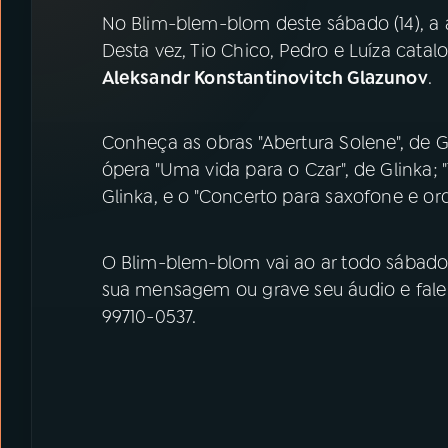
07
ÚLTIMAS
No Blim-blem-blom deste sábado (14), a 
Desta vez, Tio Chico, Pedro e Luíza cat
08
PRÊMIO RÁDIO MEC
Aleksandr Konstantinovitch Glazunov
.
ACOMPANHE A RÁDIO MEC
Conheça as obras "Abertura Solene", de G
ópera "Uma vida para o Czar", de Glinka;
YouTube
Facebook
Glinka, e o "Concerto para saxofone e orq
Instagram
X
O Blim-blem-blom vai ao ar todo sábado
TikTok
sua mensagem ou grave seu áudio e fale
99710-0537.