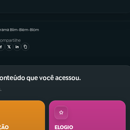
grama
Blim-Blem-Blom
ompartilhe
conteúdo que você acessou.
.
ÇÃO
ELOGIO