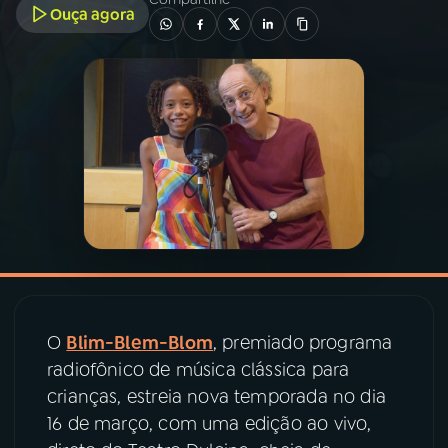
Ouça agora
03
PROGRAMAÇÃO
04
PROGRAMAS
05
PODCASTS
06
VIDEOCASTS
07
ÚLTIMAS
O
Blim-Blem-Blom
, premiado programa
radiofônico de música clássica para
08
PRÊMIO RÁDIO MEC
crianças, estreia nova temporada no dia
16 de março, com uma edição ao vivo,
ACOMPANHE A RÁDIO MEC