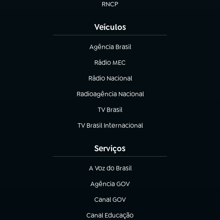
RNCP
(abre em nova aba)
Veículos
Agência Brasil
(abre em nova aba)
Rádio MEC
Rádio Nacional
(abre em nova aba)
Radioagência Nacional
(abre em nova aba)
TV Brasil
(abre em nova aba)
TV Brasil Internacional
(abre em nova aba)
Serviços
A Voz do Brasil
(abre em nova aba)
Agência GOV
(abre em nova aba)
Canal GOV
(abre em nova aba)
Canal Educação
(abre em nova aba)