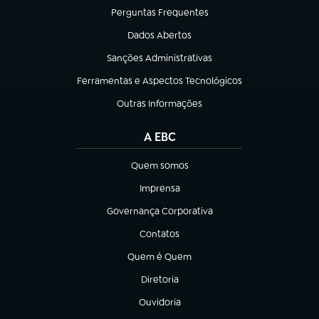
Perguntas Frequentes
(abre em nova aba)
Dados Abertos
(abre em nova aba)
Sanções Administrativas
(abre em nova aba)
Ferramentas e Aspectos Tecnológicos
(abre em nova aba)
Outras Informações
(abre em nova aba)
A EBC
Quem somos
(abre em nova aba)
Imprensa
(abre em nova aba)
Governança Corporativa
(abre em nova aba)
Contatos
(abre em nova aba)
Quem é Quem
(abre em nova aba)
Diretoria
(abre em nova aba)
Ouvidoria
(abre em nova aba)