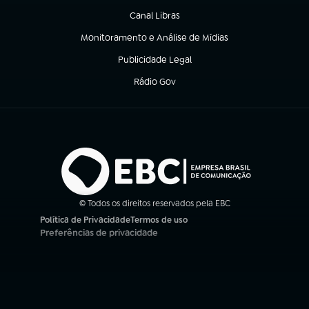
Canal Libras
(abre em nova aba)
Monitoramento e Análise de Mídias
(abre em nova aba)
Publicidade Legal
(abre em nova aba)
Rádio Gov
(abre em nova aba)
© Todos os direitos reservados pela EBC
Política de Privacidade
Termos de uso
(abre em nova aba)
(abre em nova aba)
Preferências de privacidade