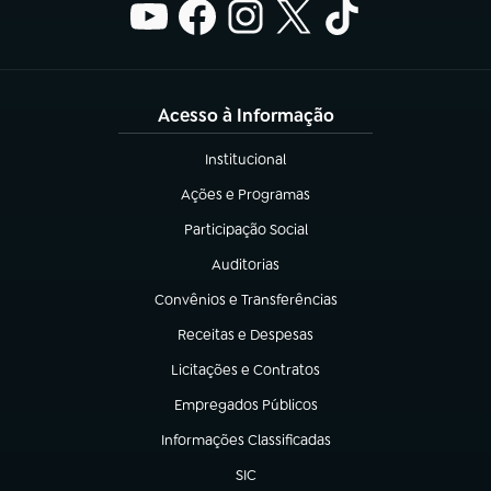
Acesso à Informação
Institucional
(abre em nova aba)
Ações e Programas
(abre em nova aba)
Participação Social
(abre em nova aba)
Auditorias
(abre em nova aba)
Convênios e Transferências
(abre em nova aba)
Receitas e Despesas
(abre em nova aba)
Licitações e Contratos
(abre em nova aba)
Empregados Públicos
(abre em nova aba)
Informações Classificadas
(abre em nova aba)
SIC
(abre em nova aba)