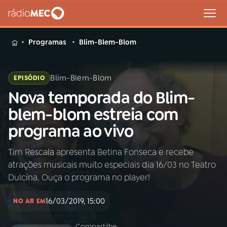
MENU
Programas
Blim-Blem-Blom
Blim-Blem-Blom
EPISÓDIO
Nova temporada do Blim-
Buscar
na
blem-blom estreia com
Rádio
Buscar
programa ao vivo
MEC
Tim Rescala apresenta Betina Fonseca e recebe
Início
AO VIVO
atrações musicais muito especiais dia 16/03 no Teatro
Dulcina. Ouça o programa no player!
01
INÍCIO
16/03/2019, 15:00
NO AR EM
02
A RÁDIO
Compartilhe