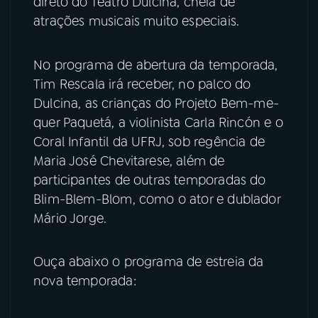
direto do Teatro Dulcina, cheia de
atrações musicais muito especiais.
YouTube
Facebook
No programa de abertura da temporada,
Instagram
X
Tim Rescala irá receber, no palco do
Dulcina, as crianças do Projeto Bem-me-
TikTok
quer Paquetá, a violinista Carla Rincón e o
Coral Infantil da UFRJ, sob regência de
Maria José Chevitarese, além de
participantes de outras temporadas do
Blim-Blem-Blom, como o ator e dublador
Mário Jorge.
Ouça abaixo o programa de estreia da
nova temporada: