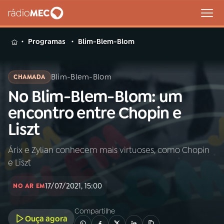
MENU
Programas
Blim-Blem-Blom
Blim-Blem-Blom
CHAMADA
No Blim-Blem-Blom: um
Buscar
na
encontro entre Chopin e
Rádio
Buscar
Liszt
MEC
Árix e Zylian conhecem mais virtuoses, como Chopin
Início
AO VIVO
e Liszt
01
INÍCIO
17/07/2021, 15:00
NO AR EM
Compartilhe
02
A RÁDIO
Ouça agora