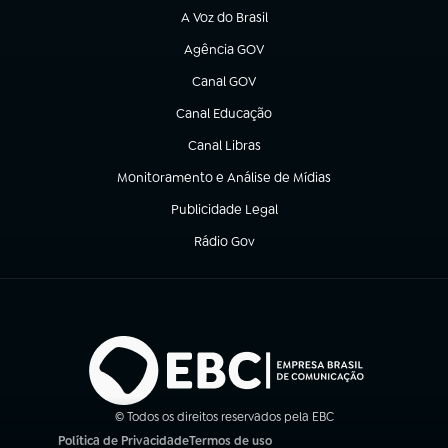
A Voz do Brasil
(abre em nova aba)
Agência GOV
(abre em nova aba)
Canal GOV
(abre em nova aba)
Canal Educação
(abre em nova aba)
Canal Libras
(abre em nova aba)
Monitoramento e Análise de Mídias
(abre em nova aba)
Publicidade Legal
(abre em nova aba)
Rádio Gov
(abre em nova aba)
© Todos os direitos reservados pela EBC
Política de Privacidade
Termos de uso