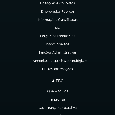
Licitações e Contratos
(abre em nova aba)
Empregados Públicos
(abre em nova aba)
Informações Classificadas
(abre em nova aba)
SIC
(abre em nova aba)
Perguntas Frequentes
(abre em nova aba)
Dados Abertos
(abre em nova aba)
Sanções Administrativas
(abre em nova aba)
Ferramentas e Aspectos Tecnológicos
(abre em nova aba)
Outras Informações
(abre em nova aba)
A EBC
Quem somos
(abre em nova aba)
Imprensa
(abre em nova aba)
Governança Corporativa
(abre em nova aba)