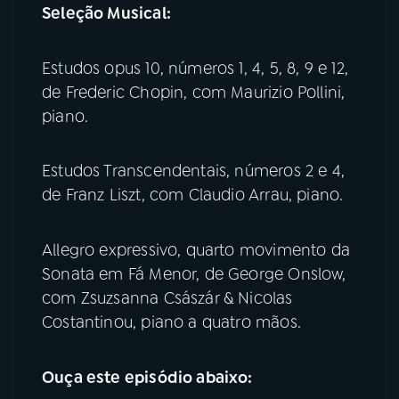
Seleção Musical:
YouTube
Facebook
Estudos opus 10, números 1, 4, 5, 8, 9 e 12,
Instagram
X
de Frederic Chopin, com Maurizio Pollini,
piano.
TikTok
Estudos Transcendentais, números 2 e 4,
de Franz Liszt, com Claudio Arrau, piano.
Allegro expressivo, quarto movimento da
Sonata em Fá Menor, de George Onslow,
com Zsuzsanna Császár & Nicolas
Costantinou, piano a quatro mãos.
Ouça este episódio abaixo: