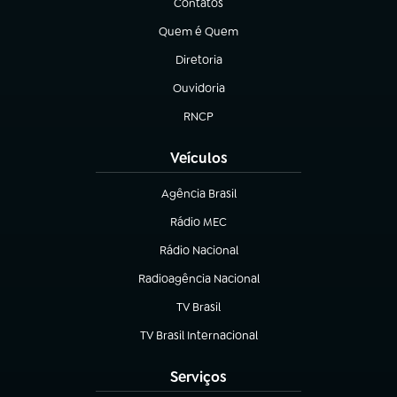
Contatos
(abre em nova aba)
Quem é Quem
(abre em nova aba)
Diretoria
(abre em nova aba)
Ouvidoria
(abre em nova aba)
RNCP
(abre em nova aba)
Veículos
Agência Brasil
(abre em nova aba)
Rádio MEC
Rádio Nacional
(abre em nova aba)
Radioagência Nacional
(abre em nova aba)
TV Brasil
(abre em nova aba)
TV Brasil Internacional
(abre em nova aba)
Serviços