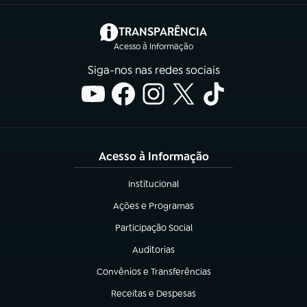
(abre em nova aba)
TRANSPARÊNCIA
Acesso à Informação
Siga-nos nas redes sociais
Acesso à Informação
Institucional
(abre em nova aba)
Ações e Programas
(abre em nova aba)
Participação Social
(abre em nova aba)
Auditorias
(abre em nova aba)
Convênios e Transferências
(abre em nova aba)
Receitas e Despesas
(abre em nova aba)