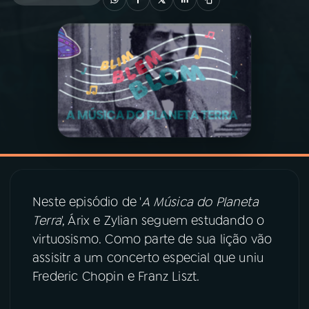
03
PROGRAMAÇÃO
04
PROGRAMAS
05
PODCASTS
06
VIDEOCASTS
Neste episódio de '
A Música do Planeta
07
ÚLTIMAS
Terra
', Árix e Zylian seguem estudando o
virtuosismo. Como parte de sua lição vão
assisitr a um
concerto especial que uniu
08
PRÊMIO RÁDIO MEC
Frederic Chopin e Franz Liszt.
ACOMPANHE A RÁDIO MEC