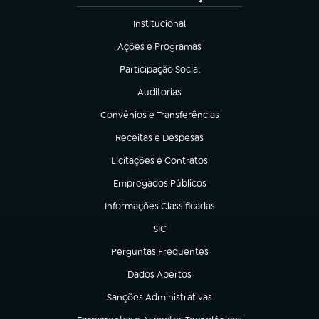
Institucional
(abre em nova aba)
Ações e Programas
(abre em nova aba)
Participação Social
(abre em nova aba)
Auditorias
(abre em nova aba)
Convênios e Transferências
(abre em nova aba)
Receitas e Despesas
(abre em nova aba)
Licitações e Contratos
(abre em nova aba)
Empregados Públicos
(abre em nova aba)
Informações Classificadas
(abre em nova aba)
SIC
(abre em nova aba)
Perguntas Frequentes
(abre em nova aba)
Dados Abertos
(abre em nova aba)
Sanções Administrativas
(abre em nova aba)