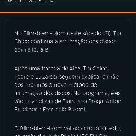
03
PROGRAMAÇÃO
No Blim-blem-blom deste sábado (31), Tio
04
PROGRAMAS
Chico continua a arrumação dos discos
com a letra B.
05
PODCASTS
Após uma bronca de Aída, Tio Chico,
06
VIDEOCASTS
Pedro e Luíza conseguem explicar à mãe
dos meninos o novo método de
arrumação dos discos. No programa, eles
07
ÚLTIMAS
vão ouvir obras de Francisco Braga, Anton
Bruckner e Ferruccio Busoni.
08
PRÊMIO RÁDIO MEC
O Blim-blem-blom vai ao ar todo sábado,
ACOMPANHE A RÁDIO MEC