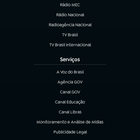
Rádio MEC
Rádio Nacional
(abre em nova aba)
Radioagência Nacional
(abre em nova aba)
TV Brasil
(abre em nova aba)
TV Brasil Internacional
(abre em nova aba)
Serviços
A Voz do Brasil
(abre em nova aba)
Agência GOV
(abre em nova aba)
Canal GOV
(abre em nova aba)
Canal Educação
(abre em nova aba)
Canal Libras
(abre em nova aba)
Monitoramento e Análise de Mídias
(abre em nova aba)
Publicidade Legal
(abre em nova aba)