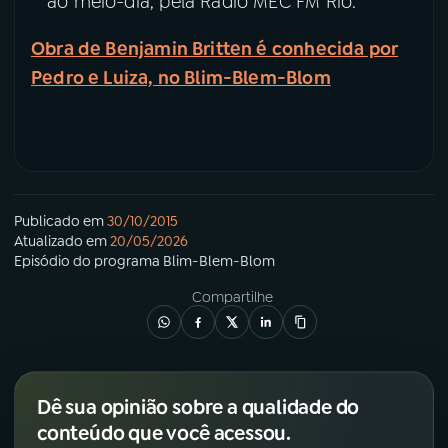
ao meio-dia, pela Rádio MEC FM Rio.
YouTube
Facebook
Obra de Benjamin Britten é conhecida por
Pedro e Luiza, no Blim-Blem-Blom
Instagram
X
TikTok
Publicado em
30/10/2015
Atualizado em
20/05/2026
Episódio
do programa
Blim-Blem-Blom
Compartilhe
Dê sua opinião sobre a qualidade do
conteúdo que você acessou.