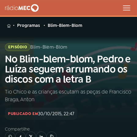
MENU
Programas
Blim-Blem-Blom
Blim-Blem-Blom
EPISÓDIO
No Blim-blem-blom, Pedro e
Buscar
na
Luíza seguem arrumando os
Rádio
Buscar
discos com a letra B
MEC
Tio Chico e as crianças escutam as peças de Francisco
Início
AO VIVO
Braga, Anton
01
INÍCIO
30/10/2015, 22:47
PUBLICADO EM
Compartilhe
02
A RÁDIO