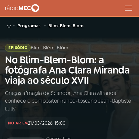
MENU
Programas
Blim-Blem-Blom
Blim-Blem-Blom
EPISÓDIO
No Blim-Blem-Blom: a
Buscar
na
fotógrafa Ana Clara Miranda
Rádio
Buscar
viaja ao século XVII
MEC
Graças à 'magia de Scandor', Ana Clara Miranda
Início
AO VIVO
conhece o compositor franco-toscano Jean-Baptiste
Lully
01
INÍCIO
21/03/2026, 15:00
NO AR EM
02
A RÁDIO
Compartilhe