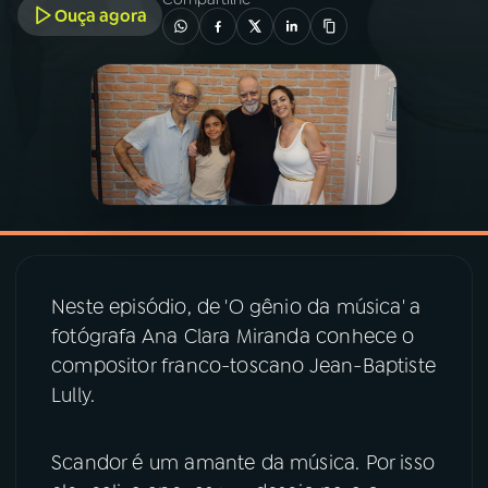
Ouça agora
03
PROGRAMAÇÃO
04
PROGRAMAS
05
PODCASTS
06
VIDEOCASTS
Neste episódio, de 'O gênio da música' a
fotógrafa Ana Clara Miranda conhece o
07
ÚLTIMAS
compositor franco-toscano Jean-Baptiste
Lully.
08
PRÊMIO RÁDIO MEC
Scandor é um amante da música. Por isso
ACOMPANHE A RÁDIO MEC