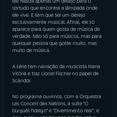
ele realiza apenas um desejo para o
sortudo que encontra a lâmpada onde
YouTube
Facebook
ele vive. E tem que ser um desejo
exclusivamente musical. Afinal, ele só
Instagram
X
aparece para quem gosta de música de
verdade. Não só para músicos, mas para
TikTok
qualquer pessoa que goste muito, mas
muito de música.
A série tem narração da musicista Maria
Vitória e traz Lionel Fischer no papel de
Scandor.
No programa ouvimos, com a Orquestra
Les Concert des Nations, a suíte “O
burguês fidalgo” e “Divertimento real”; e