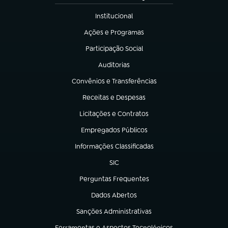
Institucional
(abre em nova aba)
Ações e Programas
(abre em nova aba)
Participação Social
(abre em nova aba)
Auditorias
(abre em nova aba)
Convênios e Transferências
(abre em nova aba)
Receitas e Despesas
(abre em nova aba)
Licitações e Contratos
(abre em nova aba)
Empregados Públicos
(abre em nova aba)
Informações Classificadas
(abre em nova aba)
SIC
(abre em nova aba)
Perguntas Frequentes
(abre em nova aba)
Dados Abertos
(abre em nova aba)
Sanções Administrativas
(abre em nova aba)
Ferramentas e Aspectos Tecnológicos