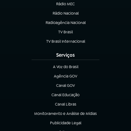
Rádio MEC
Rádio Nacional
(abre em nova aba)
Radioagência Nacional
(abre em nova aba)
TV Brasil
(abre em nova aba)
TV Brasil Internacional
(abre em nova aba)
Serviços
A Voz do Brasil
(abre em nova aba)
Agência GOV
(abre em nova aba)
Canal GOV
(abre em nova aba)
Canal Educação
(abre em nova aba)
Canal Libras
(abre em nova aba)
Monitoramento e Análise de Mídias
(abre em nova aba)
Publicidade Legal
(abre em nova aba)