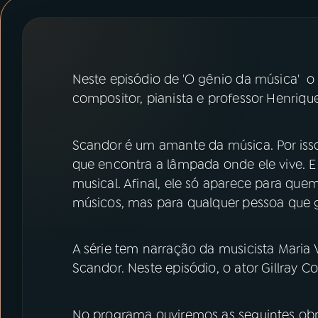
07
ÚLTIMAS
08
PRÊMIO RÁDIO MEC
Neste episódio de 'O gênio da música' o
compositor, pianista e professor Henriqu
ACOMPANHE A RÁDIO MEC
YouTube
Facebook
Scandor é um amante da música. Por isso
que encontra a lâmpada onde ele vive. 
Instagram
X
musical. Afinal, ele só aparece para qu
músicos, mas para qualquer pessoa que 
TikTok
A série tem narração da musicista Maria V
Scandor. Neste episódio, o ator Gillray 
No programa ouviremos as seguintes obr