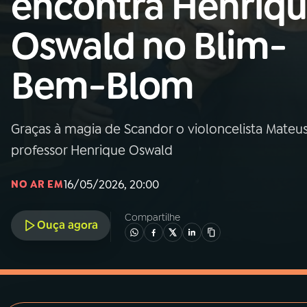
encontra Henriq
MEC
Oswald no Blim-
01
INÍCIO
Bem-Blom
02
A RÁDIO
Graças à magia de Scandor o violoncelista Mateu
03
PROGRAMAÇÃO
professor Henrique Oswald
04
PROGRAMAS
16/05/2026, 20:00
NO AR EM
Compartilhe
05
PODCASTS
Ouça agora
06
VIDEOCASTS