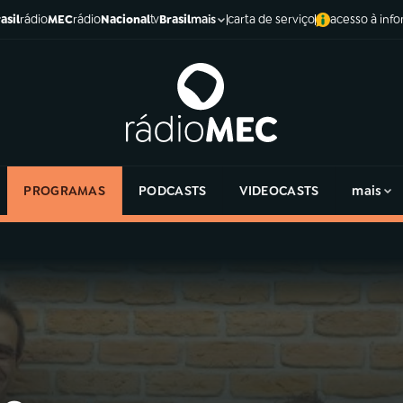
asil
rádio
MEC
rádio
Nacional
tv
Brasil
carta de serviço
acesso à inf
mais
PROGRAMAS
PODCASTS
VIDEOCASTS
mais