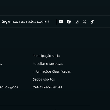
Siga-nos nas redes sociais
Participação Social
(abre em nova aba)
as
Receitas e Despesas
(abre em nova aba)
Informações Classificadas
(abre em nova aba)
Dados Abertos
(abre em nova aba)
Tecnológicos
Outras Informações
(abre em nova aba)