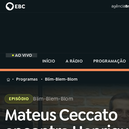
agência
Br
AO VIVO
INÍCIO
A RÁDIO
PROGRAMAÇÃO
MENU
Programas
Blim-Blem-Blom
Buscar
na
Blim-Blem-Blom
EPISÓDIO
Rádio
Buscar
MEC
Mateus Ceccato
Buscar
na
Rádio
Início
AO VIVO