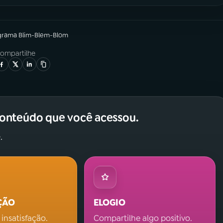
grama
Blim-Blem-Blom
ompartilhe
conteúdo que você acessou.
.
ÇÃO
ELOGIO
 insatisfação.
Compartilhe algo positivo.