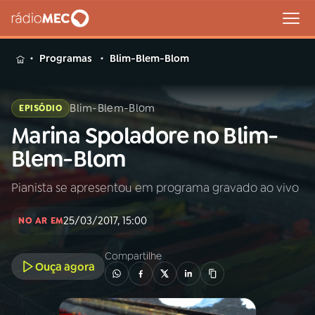
MENU
Programas
Blim-Blem-Blom
Blim-Blem-Blom
EPISÓDIO
Marina Spoladore no Blim-
Buscar
na
Blem-Blom
Rádio
Buscar
MEC
Pianista se apresentou em programa gravado ao vivo
Início
AO VIVO
25/03/2017, 15:00
NO AR EM
01
INÍCIO
Compartilhe
Ouça agora
02
A RÁDIO