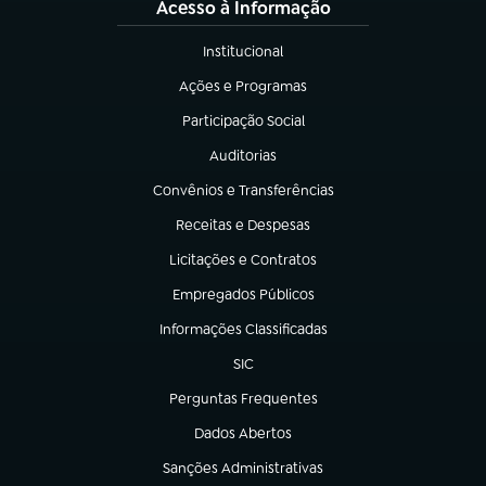
Acesso à Informação
Institucional
(abre em nova aba)
Ações e Programas
(abre em nova aba)
Participação Social
(abre em nova aba)
Auditorias
(abre em nova aba)
Convênios e Transferências
(abre em nova aba)
Receitas e Despesas
(abre em nova aba)
Licitações e Contratos
(abre em nova aba)
Empregados Públicos
(abre em nova aba)
Informações Classificadas
(abre em nova aba)
SIC
(abre em nova aba)
Perguntas Frequentes
(abre em nova aba)
Dados Abertos
(abre em nova aba)
Sanções Administrativas
(abre em nova aba)