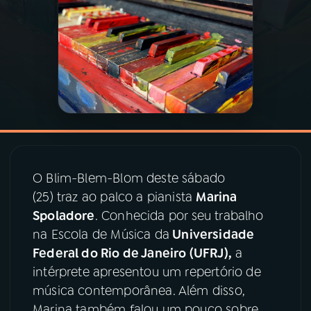
03
PROGRAMAÇÃO
04
PROGRAMAS
05
PODCASTS
06
VIDEOCASTS
O Blim-Blem-Blom deste sábado
(25) traz ao palco a pianista
Marina
Spoladore
. Conhecida por seu trabalho
07
ÚLTIMAS
na Escola de Música da
Universidade
Federal do Rio de Janeiro (UFRJ),
a
08
PRÊMIO RÁDIO MEC
intérprete apresentou um repertório de
música contemporânea. Além disso,
Marina também falou um pouco sobre
ACOMPANHE A RÁDIO MEC