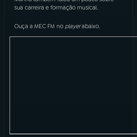
sua carreira e formação musical.
YouTube
Facebook
Ouça a MEC FM no
player
abaixo.
Instagram
X
TikTok