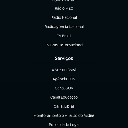
(abre em nova aba)
Rádio MEC
Rádio Nacional
(abre em nova aba)
Radioagência Nacional
(abre em nova aba)
TV Brasil
(abre em nova aba)
TV Brasil Internacional
(abre em nova aba)
Serviços
A Voz do Brasil
(abre em nova aba)
Agência GOV
(abre em nova aba)
Canal GOV
(abre em nova aba)
Canal Educação
(abre em nova aba)
Canal Libras
(abre em nova aba)
Monitoramento e Análise de Mídias
(abre em nova aba)
Publicidade Legal
(abre em nova aba)