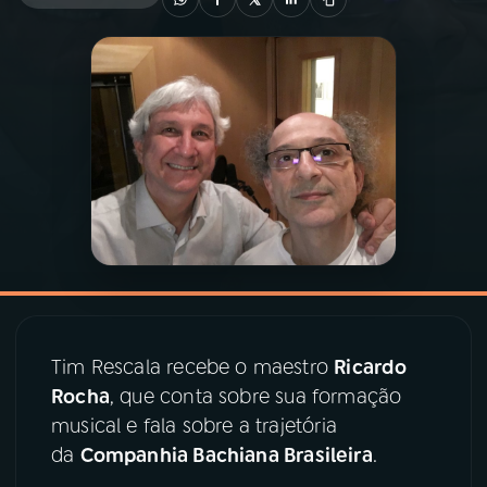
03
PROGRAMAÇÃO
04
PROGRAMAS
05
PODCASTS
06
VIDEOCASTS
07
ÚLTIMAS
Tim Rescala recebe o maestro
Ricardo
Rocha
, que conta sobre sua formação
08
PRÊMIO RÁDIO MEC
musical e fala sobre a trajetória
da
Companhia Bachiana Brasileira
.
ACOMPANHE A RÁDIO MEC