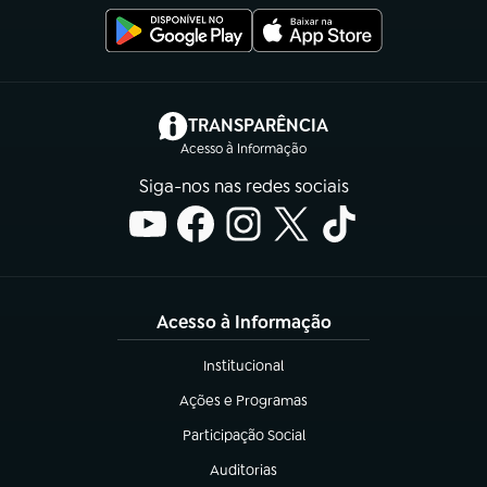
(abre em nova aba)
TRANSPARÊNCIA
Acesso à Informação
Siga-nos nas redes sociais
Acesso à Informação
Institucional
(abre em nova aba)
Ações e Programas
(abre em nova aba)
Participação Social
(abre em nova aba)
Auditorias
(abre em nova aba)