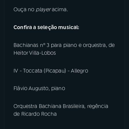
Ouça no
player
acima.
YouTube
Facebook
Confira a seleção musical:
Instagram
X
TikTok
Bachianas nº 3 para piano e orquestra, de
Heitor Villa-Lobos
IV - Toccata (Picapau) - Allegro
Flávio Augusto, piano
Orquestra Bachiana Brasileira, regência
de Ricardo Rocha