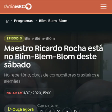
MENU
Programas
Blim-Blem-Blom
Blim-Blem-Blom
EPISÓDIO
Maestro Ricardo Rocha está
Buscar
na
no Blim-Blem-Blom deste
Rádio
Buscar
sábado
MEC
No repertório, obras de compositores brasileiros e
Início
AO VIVO
alemães
01
INÍCIO
11/01/2020, 15:00
NO AR EM
Compartilhe
02
A RÁDIO
Ouça agora