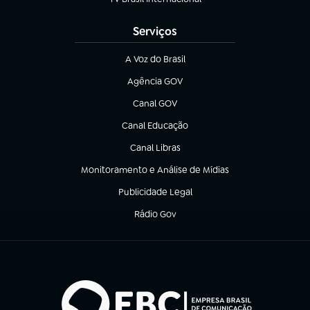
(abre em nova aba)
Serviços
A Voz do Brasil
(abre em nova aba)
Agência GOV
(abre em nova aba)
Canal GOV
(abre em nova aba)
Canal Educação
(abre em nova aba)
Canal Libras
(abre em nova aba)
Monitoramento e Análise de Mídias
(abre em nova aba)
Publicidade Legal
(abre em nova aba)
Rádio Gov
(abre em nova aba)