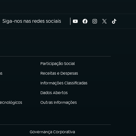
Siga-nos nas redes sociais
Participação Social
(abre em nova aba)
as
Receitas e Despesas
(abre em nova aba)
Informações Classificadas
(abre em nova aba)
Dados Abertos
(abre em nova aba)
Tecnológicos
Outras Informações
(abre em nova aba)
Governança Corporativa
(abre em nova aba)