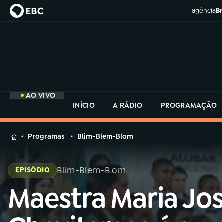
agência
Br
AO VIVO
INÍCIO
A RÁDIO
PROGRAMAÇÃO
MENU
Programas
Blim-Blem-Blom
Buscar
na
Blim-Blem-Blom
EPISÓDIO
Rádio
Buscar
MEC
Maestra Maria Jo
Buscar
na
Rádio
Início
AO VIVO