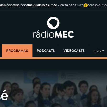
asil
rádio
MEC
rádio
Nacional
tv
Brasil
carta de serviço
acesso à inf
mais
PROGRAMAS
PODCASTS
VIDEOCASTS
mais
sé