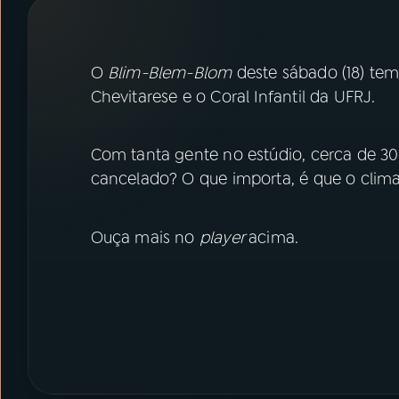
07
ÚLTIMAS
08
PRÊMIO RÁDIO MEC
O
Blim-Blem-Blom
deste sábado (18) tem
Chevitarese e o Coral Infantil da UFRJ.
ACOMPANHE A RÁDIO MEC
Com tanta gente no estúdio, cerca de 30
YouTube
Facebook
cancelado? O que importa, é que o clima
Instagram
X
Ouça mais no
player
acima.
TikTok