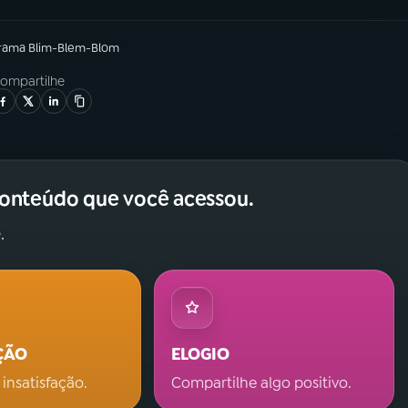
grama
Blim-Blem-Blom
ompartilhe
conteúdo que você acessou.
.
ÇÃO
ELOGIO
 insatisfação.
Compartilhe algo positivo.