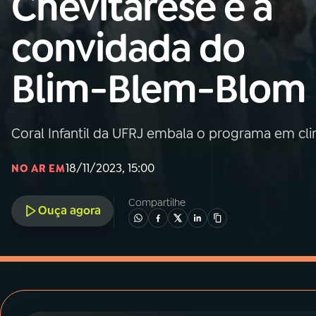
Chevitarese é a
MEC
convidada do
01
INÍCIO
Blim-Blem-Blom
02
A RÁDIO
Coral Infantil da UFRJ embala o programa em cli
03
PROGRAMAÇÃO
18/11/2023, 15:00
NO AR EM
04
PROGRAMAS
Compartilhe
Ouça agora
05
PODCASTS
06
VIDEOCASTS