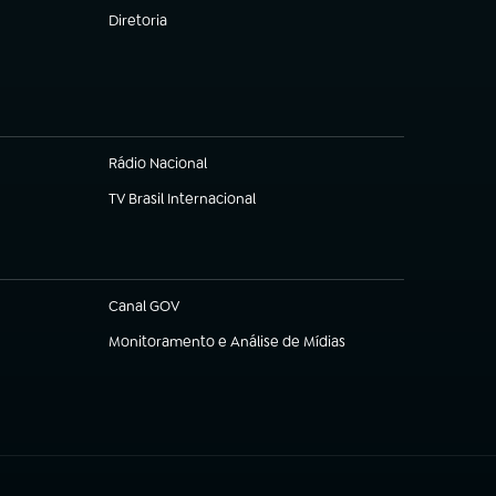
Diretoria
(abre em nova aba)
Rádio Nacional
(abre em nova aba)
TV Brasil Internacional
(abre em nova aba)
Canal GOV
(abre em nova aba)
Monitoramento e Análise de Mídias
(abre em nova aba)