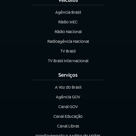
Veículos
Agência Brasil
(abre em nova aba)
Rádio MEC
Rádio Nacional
(abre em nova aba)
Radioagência Nacional
(abre em nova aba)
TV Brasil
(abre em nova aba)
TV Brasil Internacional
(abre em nova aba)
Serviços
A Voz do Brasil
(abre em nova aba)
Agência GOV
(abre em nova aba)
Canal GOV
(abre em nova aba)
Canal Educação
(abre em nova aba)
Canal Libras
(abre em nova aba)
Monitoramento e Análise de Mídias