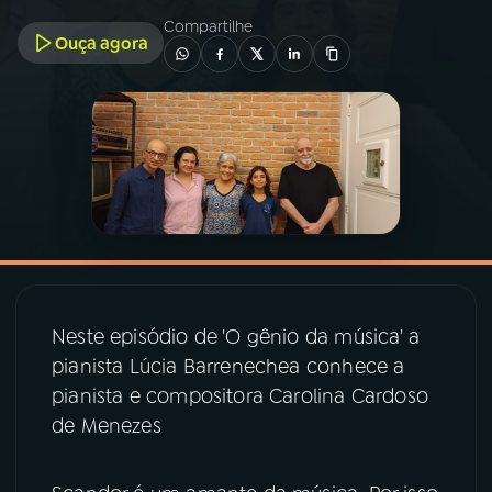
Compartilhe
Ouça agora
03
PROGRAMAÇÃO
04
PROGRAMAS
05
PODCASTS
06
VIDEOCASTS
Neste episódio de 'O gênio da música' a
07
ÚLTIMAS
pianista Lúcia Barrenechea conhece a
pianista e compositora Carolina Cardoso
08
PRÊMIO RÁDIO MEC
de Menezes
ACOMPANHE A RÁDIO MEC