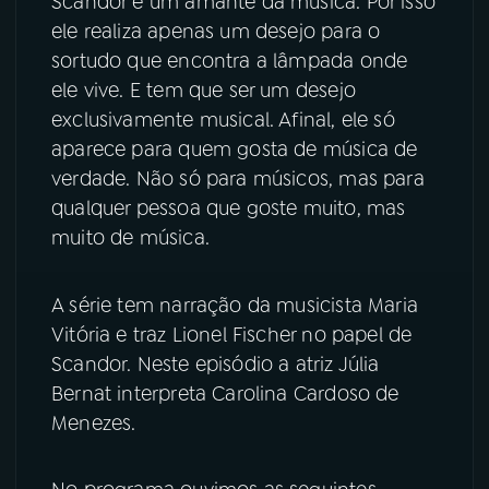
Scandor é um amante da música. Por isso
ele realiza apenas um desejo para o
YouTube
Facebook
sortudo que encontra a lâmpada onde
ele vive. E tem que ser um desejo
Instagram
X
exclusivamente musical. Afinal, ele só
aparece para quem gosta de música de
TikTok
verdade. Não só para músicos, mas para
qualquer pessoa que goste muito, mas
muito de música.
A série tem narração da musicista Maria
Vitória e traz Lionel Fischer no papel de
Scandor. Neste episódio a atriz Júlia
Bernat interpreta Carolina Cardoso de
Menezes.