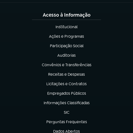
Acesso à Informação
Institucional
(abre em nova aba)
Ações e Programas
(abre em nova aba)
Participação Social
(abre em nova aba)
Auditorias
(abre em nova aba)
Convênios e Transferências
(abre em nova aba)
Receitas e Despesas
(abre em nova aba)
Licitações e Contratos
(abre em nova aba)
Empregados Públicos
(abre em nova aba)
Informações Classificadas
(abre em nova aba)
SIC
(abre em nova aba)
Perguntas Frequentes
(abre em nova aba)
Dados Abertos