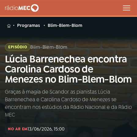
MENU
Programas
Blim-Blem-Blom
Blim-Blem-Blom
EPISÓDIO
Lúcia Barrenechea encontra
Buscar
na
Carolina Cardoso de
Rádio
Buscar
Menezes no Blim-Blem-Blom
MEC
Graças à magia de Scandor as pianistas Lúcia
Início
AO VIVO
Barrenechea e Carolina Cardoso de Menezes se
encontram nos estúdios da Rádio Nacional e da Rádio
01
INÍCIO
MEC
13/06/2026, 15:00
NO AR EM
02
A RÁDIO