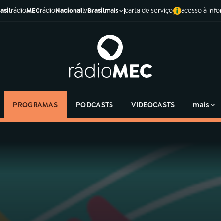
asil
rádio
MEC
rádio
Nacional
tv
Brasil
carta de serviço
acesso à inf
mais
PROGRAMAS
PODCASTS
VIDEOCASTS
mais