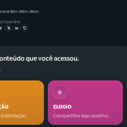
grama
Blim-Blem-Blom
ompartilhe
conteúdo que você acessou.
.
ÇÃO
ELOGIO
 insatisfação.
Compartilhe algo positivo.