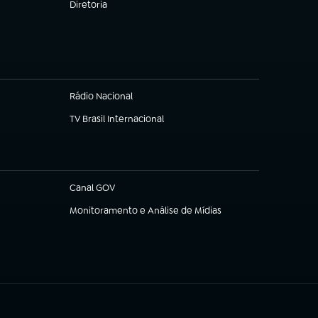
Diretoria
(abre em nova aba)
Rádio Nacional
(abre em nova aba)
TV Brasil Internacional
(abre em nova aba)
Canal GOV
(abre em nova aba)
Monitoramento e Análise de Mídias
(abre em nova aba)