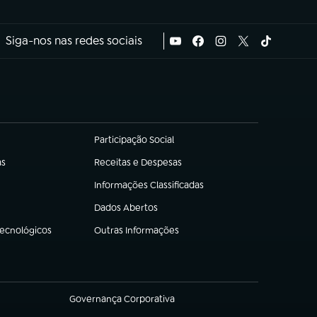
Siga-nos nas redes sociais
Participação Social
(abre em nova aba)
as
Receitas e Despesas
(abre em nova aba)
Informações Classificadas
(abre em nova aba)
Dados Abertos
(abre em nova aba)
Tecnológicos
Outras Informações
(abre em nova aba)
Governança Corporativa
(abre em nova aba)