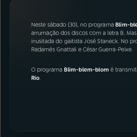
07
ÚLTIMAS
08
PRÊMIO RÁDIO MEC
Neste sábado (30), no programa
Blim-b
arrumação dos discos com a letra B. Mas 
inusitada do gaitista José Staneck. No pr
ACOMPANHE A RÁDIO MEC
Radamés Gnattali e César Guerra-Peixe.
YouTube
Facebook
O programa
Blim-blem-blom
é transmit
Instagram
X
Rio
.
TikTok