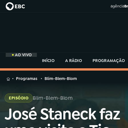
agência
Br
AO VIVO
INÍCIO
A RÁDIO
PROGRAMAÇÃO
MENU
Programas
Blim-Blem-Blom
Buscar
na
Blim-Blem-Blom
EPISÓDIO
Rádio
Buscar
MEC
José Staneck faz
Buscar
na
Rádio
Início
AO VIVO