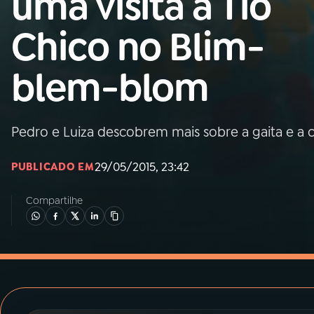
uma visita a Tio
MEC
Chico no Blim-
01
INÍCIO
blem-blom
02
A RÁDIO
Pedro e Luiza descobrem mais sobre a gaita e a c
03
PROGRAMAÇÃO
29/05/2015, 23:42
PUBLICADO EM
04
PROGRAMAS
Compartilhe
05
PODCASTS
06
VIDEOCASTS