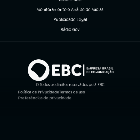
(abre em nova aba)
Monitoramento e Análise de Mídias
(abre em nova aba)
Publicidade Legal
(abre em nova aba)
Rádio Gov
(abre em nova aba)
© Todos os direitos reservados pela EBC
Política de Privacidade
Termos de uso
(abre em nova aba)
(abre em nova aba)
Preferências de privacidade