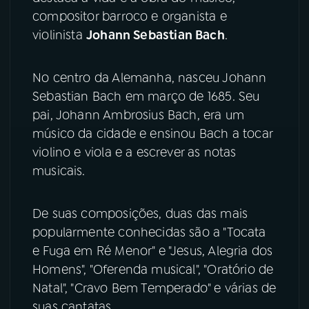
compositor barroco e organista e
YouTube
Facebook
violinista
Johann Sebastian Bach
.
Instagram
X
No centro da Alemanha, nasceu Johann
Sebastian Bach em março de 1685. Seu
TikTok
pai, Johann Ambrosius Bach, era um
músico da cidade e ensinou Bach a tocar
violino e viola e a escrever as notas
musicais.
De suas composições, duas das mais
popularmente conhecidas são a "Tocata
e Fuga em Ré Menor" e "Jesus, Alegria dos
Homens", "Oferenda musical", "Oratório de
Natal", "Cravo Bem Temperado" e várias de
suas cantatas.