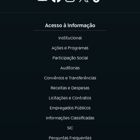
Acesso à Informação
Institucional
(abre em nova aba)
Ações e Programas
(abre em nova aba)
Participação Social
(abre em nova aba)
Auditorias
(abre em nova aba)
Convênios e Transferências
(abre em nova aba)
Receitas e Despesas
(abre em nova aba)
Licitações e Contratos
(abre em nova aba)
Empregados Públicos
(abre em nova aba)
Informações Classificadas
(abre em nova aba)
SIC
(abre em nova aba)
Perguntas Frequentes
(abre em nova aba)