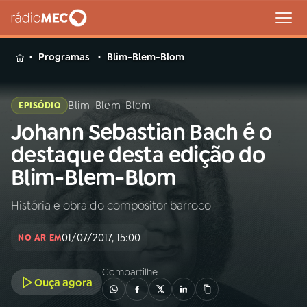
MENU
Programas
Blim-Blem-Blom
Blim-Blem-Blom
EPISÓDIO
Johann Sebastian Bach é o
Buscar
na
destaque desta edição do
Rádio
Buscar
Blim-Blem-Blom
MEC
História e obra do compositor barroco
Início
AO VIVO
01/07/2017, 15:00
NO AR EM
01
INÍCIO
Compartilhe
Ouça agora
02
A RÁDIO