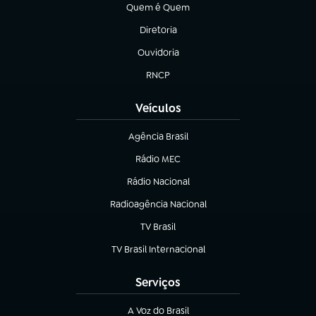
Quem é Quem
(abre em nova aba)
Diretoria
(abre em nova aba)
Ouvidoria
(abre em nova aba)
RNCP
(abre em nova aba)
Veículos
Agência Brasil
(abre em nova aba)
Rádio MEC
Rádio Nacional
(abre em nova aba)
Radioagência Nacional
(abre em nova aba)
TV Brasil
(abre em nova aba)
TV Brasil Internacional
(abre em nova aba)
Serviços
A Voz do Brasil
(abre em nova aba)