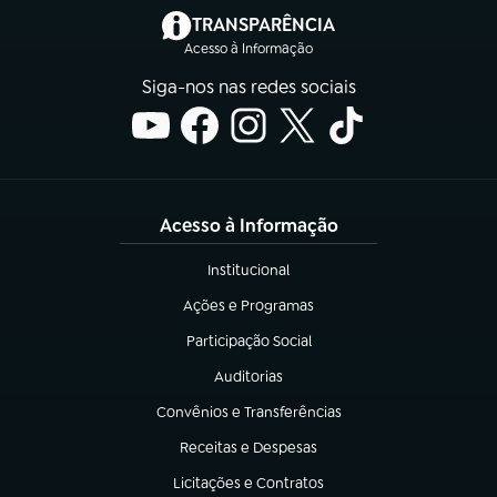
(abre em nova aba)
TRANSPARÊNCIA
Acesso à Informação
Siga-nos nas redes sociais
Acesso à Informação
Institucional
(abre em nova aba)
Ações e Programas
(abre em nova aba)
Participação Social
(abre em nova aba)
Auditorias
(abre em nova aba)
Convênios e Transferências
(abre em nova aba)
Receitas e Despesas
(abre em nova aba)
Licitações e Contratos
(abre em nova aba)