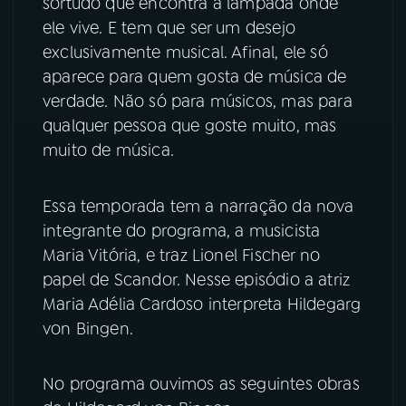
sortudo que encontra a lâmpada onde
ele vive. E tem que ser um desejo
YouTube
Facebook
exclusivamente musical. Afinal, ele só
aparece para quem gosta de música de
Instagram
X
verdade. Não só para músicos, mas para
qualquer pessoa que goste muito, mas
TikTok
muito de música.
Essa temporada tem a narração da nova
integrante do programa, a musicista
Maria Vitória, e traz Lionel Fischer no
papel de Scandor. Nesse episódio a atriz
Maria Adélia Cardoso interpreta Hildegarg
von Bingen.
No programa ouvimos as seguintes obras