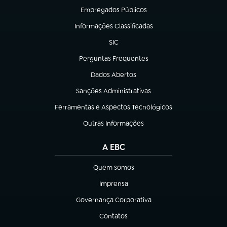
Empregados Públicos
(abre em nova aba)
Informações Classificadas
(abre em nova aba)
SIC
(abre em nova aba)
Perguntas Frequentes
(abre em nova aba)
Dados Abertos
(abre em nova aba)
Sanções Administrativas
(abre em nova aba)
Ferramentas e Aspectos Tecnológicos
(abre em nova aba)
Outras Informações
(abre em nova aba)
A EBC
Quem somos
(abre em nova aba)
Imprensa
(abre em nova aba)
Governança Corporativa
(abre em nova aba)
Contatos
(abre em nova aba)