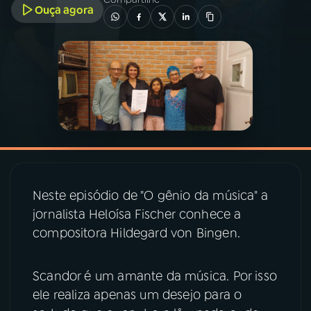
Ouça agora
03
PROGRAMAÇÃO
04
PROGRAMAS
05
PODCASTS
06
VIDEOCASTS
Neste episódio de "O gênio da música" a
jornalista Heloísa Fischer conhece a
07
ÚLTIMAS
compositora Hildegard von Bingen.
08
PRÊMIO RÁDIO MEC
Scandor é um amante da música. Por isso
ele realiza apenas um desejo para o
ACOMPANHE A RÁDIO MEC