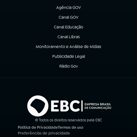
Agência GOV
(abre em nova aba)
Canal GOV
(abre em nova aba)
Canal Educação
(abre em nova aba)
Canal Libras
(abre em nova aba)
Monitoramento e Análise de Mídias
(abre em nova aba)
Publicidade Legal
(abre em nova aba)
Rádio Gov
(abre em nova aba)
© Todos os direitos reservados pela EBC
Política de Privacidade
Termos de uso
(abre em nova aba)
(abre em nova aba)
Preferências de privacidade