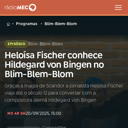
MENU
Programas
Blim-Blem-Blom
Blim-Blem-Blom
EPISÓDIO
Heloísa Fischer conhece
Buscar
na
Hildegard von Bingen no
Rádio
Buscar
Blim-Blem-Blom
MEC
Graças à magia de Scandor a jornalista Heloísa Fischer
Início
AO VIVO
viaja até o século 12 para conversar com a
compositora alemã Hildegard von Bingen
01
INÍCIO
20/09/2025, 15:00
NO AR EM
02
A RÁDIO
Compartilhe