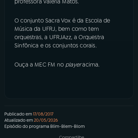
professora Valéria Matos.
YouTube
Facebook
O conjunto Sacra Vox é da Escola de
Música da UFRJ, bem como tem
Instagram
X
orquestras, a UFRJAzz, a Orquestra
TikTok
Sinfônica e os conjuntos corais.
Ouça a MEC FM no
player
acima.
Publicado em
17/08/2017
Atualizado em
20/05/2026
Episódio
do programa
Blim-Blem-Blom
Compartilhe