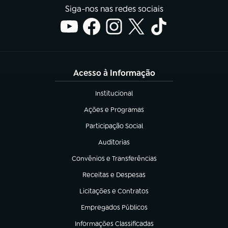
Siga-nos nas redes sociais
Acesso à Informação
Institucional
(abre em nova aba)
Ações e Programas
(abre em nova aba)
Participação Social
(abre em nova aba)
Auditorias
(abre em nova aba)
Convênios e Transferências
(abre em nova aba)
Receitas e Despesas
(abre em nova aba)
Licitações e Contratos
(abre em nova aba)
Empregados Públicos
(abre em nova aba)
Informações Classificadas
(abre em nova aba)