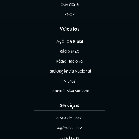
Ouvidoria
(abre em nova aba)
RNCP
(abre em nova aba)
Veículos
Agência Brasil
(abre em nova aba)
Rádio MEC
Rádio Nacional
(abre em nova aba)
Radioagência Nacional
(abre em nova aba)
TV Brasil
(abre em nova aba)
TV Brasil Internacional
(abre em nova aba)
Serviços
A Voz do Brasil
(abre em nova aba)
Agência GOV
(abre em nova aba)
Canal GOV