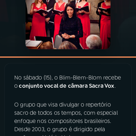
03
PROGRAMAÇÃO
04
PROGRAMAS
05
PODCASTS
06
VIDEOCASTS
No sábado (15), o Blim-Blem-Blom recebe
o
conjunto vocal de câmara Sacra Vox
.
07
ÚLTIMAS
O grupo que visa divulgar o repertório
sacro de todos os tempos, com especial
08
PRÊMIO RÁDIO MEC
enfoque nos compositores brasileiros.
Desde 2003, o grupo é dirigido pela
ACOMPANHE A RÁDIO MEC