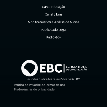
(abre em nova aba)
Canal Educação
(abre em nova aba)
Canal Libras
(abre em nova aba)
Monitoramento e Análise de Mídias
(abre em nova aba)
Publicidade Legal
(abre em nova aba)
Rádio Gov
(abre em nova aba)
© Todos os direitos reservados pela EBC
Política de Privacidade
Termos de uso
(abre em nova aba)
(abre em nova aba)
Preferências de privacidade