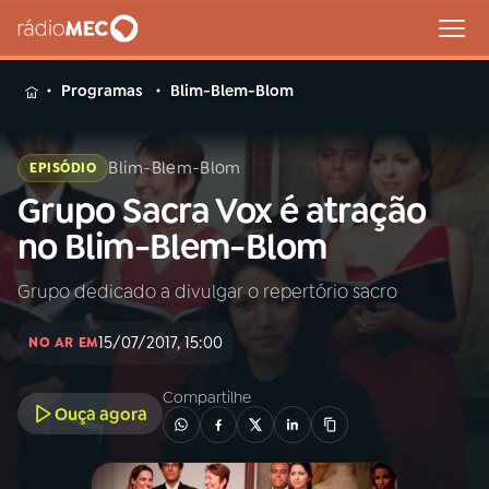
MENU
Programas
Blim-Blem-Blom
Blim-Blem-Blom
EPISÓDIO
Grupo Sacra Vox é atração
Buscar
na
no Blim-Blem-Blom
Rádio
Buscar
MEC
Grupo dedicado a divulgar o repertório sacro
Início
AO VIVO
15/07/2017, 15:00
NO AR EM
01
INÍCIO
Compartilhe
Ouça agora
02
A RÁDIO