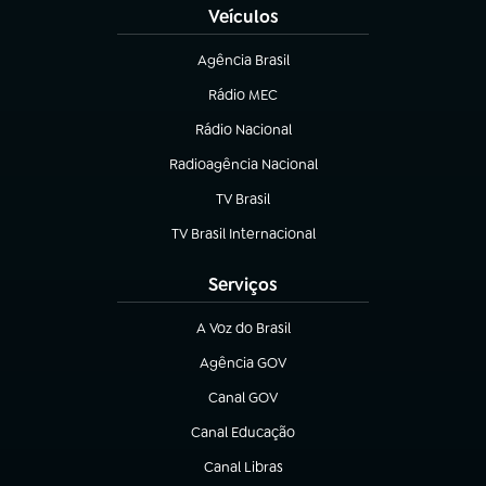
Veículos
Agência Brasil
(abre em nova aba)
Rádio MEC
Rádio Nacional
(abre em nova aba)
Radioagência Nacional
(abre em nova aba)
TV Brasil
(abre em nova aba)
TV Brasil Internacional
(abre em nova aba)
Serviços
A Voz do Brasil
(abre em nova aba)
Agência GOV
(abre em nova aba)
Canal GOV
(abre em nova aba)
Canal Educação
(abre em nova aba)
Canal Libras
(abre em nova aba)