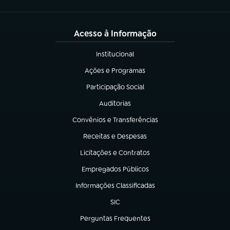
Acesso à Informação
Institucional
(abre em nova aba)
Ações e Programas
(abre em nova aba)
Participação Social
(abre em nova aba)
Auditorias
(abre em nova aba)
Convênios e Transferências
(abre em nova aba)
Receitas e Despesas
(abre em nova aba)
Licitações e Contratos
(abre em nova aba)
Empregados Públicos
(abre em nova aba)
Informações Classificadas
(abre em nova aba)
SIC
(abre em nova aba)
Perguntas Frequentes
(abre em nova aba)