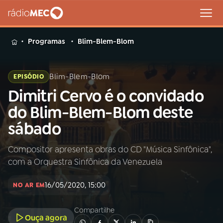
MENU
Programas
Blim-Blem-Blom
Blim-Blem-Blom
EPISÓDIO
Dimitri Cervo é o convidado
Buscar
na
do Blim-Blem-Blom deste
Rádio
Buscar
sábado
MEC
Compositor apresenta obras do CD "Música Sinfônica",
Início
AO VIVO
com a Orquestra Sinfônica da Venezuela
01
INÍCIO
16/05/2020, 15:00
NO AR EM
Compartilhe
02
A RÁDIO
Ouça agora