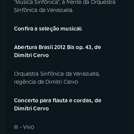
"Música Sinfônica", à frente da Orquestra
Sinfônica da Venezuela.
YouTube
Facebook
Confira a seleção musical:
Instagram
X
TikTok
Abertura Brasil 2012 Bis op. 43, de
Dimitri Cervo
Orquestra Sinfônica da Venezuela,
regência de Dimitri Cervo
Concerto para flauta e cordas, de
Dimitri Cervo
III - Vivo