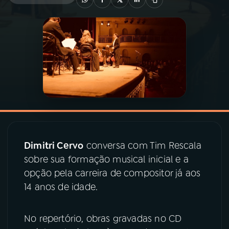
03
PROGRAMAÇÃO
04
PROGRAMAS
05
PODCASTS
06
VIDEOCASTS
Dimitri Cervo
conversa com Tim Rescala
sobre sua formação musical inicial e a
07
ÚLTIMAS
opção pela carreira de compositor já aos
14 anos de idade.
08
PRÊMIO RÁDIO MEC
No repertório, obras gravadas no CD
ACOMPANHE A RÁDIO MEC