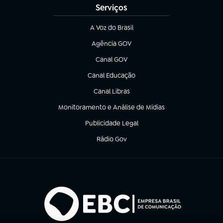
Serviços
A Voz do Brasil
(abre em nova aba)
Agência GOV
(abre em nova aba)
Canal GOV
(abre em nova aba)
Canal Educação
(abre em nova aba)
Canal Libras
(abre em nova aba)
Monitoramento e Análise de Mídias
(abre em nova aba)
Publicidade Legal
(abre em nova aba)
Rádio Gov
(abre em nova aba)