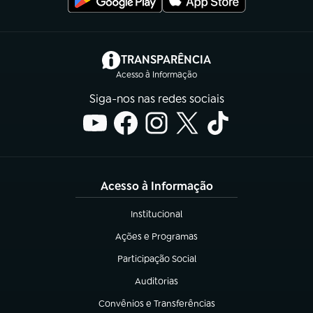
(abre em nova aba)
TRANSPARÊNCIA
Acesso à Informação
Siga-nos nas redes sociais
Acesso à Informação
Institucional
(abre em nova aba)
Ações e Programas
(abre em nova aba)
Participação Social
(abre em nova aba)
Auditorias
(abre em nova aba)
Convênios e Transferências
(abre em nova aba)