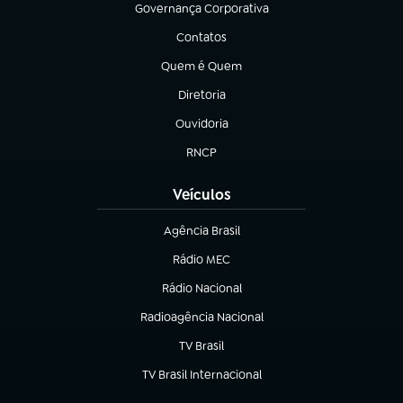
Governança Corporativa
(abre em nova aba)
Contatos
(abre em nova aba)
Quem é Quem
(abre em nova aba)
Diretoria
(abre em nova aba)
Ouvidoria
(abre em nova aba)
RNCP
(abre em nova aba)
Veículos
Agência Brasil
(abre em nova aba)
Rádio MEC
Rádio Nacional
(abre em nova aba)
Radioagência Nacional
(abre em nova aba)
TV Brasil
(abre em nova aba)
TV Brasil Internacional
(abre em nova aba)