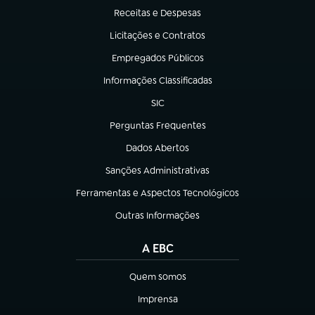
Receitas e Despesas
(abre em nova aba)
Licitações e Contratos
(abre em nova aba)
Empregados Públicos
(abre em nova aba)
Informações Classificadas
(abre em nova aba)
SIC
(abre em nova aba)
Perguntas Frequentes
(abre em nova aba)
Dados Abertos
(abre em nova aba)
Sanções Administrativas
(abre em nova aba)
Ferramentas e Aspectos Tecnológicos
(abre em nova aba)
Outras Informações
(abre em nova aba)
A EBC
Quem somos
(abre em nova aba)
Imprensa
(abre em nova aba)