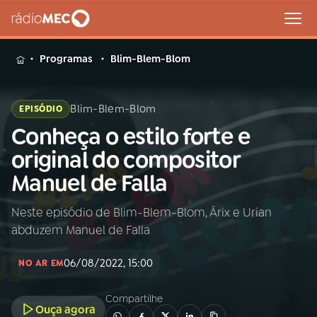
MENU
Programas
Blim-Blem-Blom
Blim-Blem-Blom
EPISÓDIO
Conheça o estilo forte e
Buscar
na
original do compositor
Rádio
Buscar
Manuel de Falla
MEC
Neste episódio de Blim-Blem-Blom, Árix e Urian
Início
AO VIVO
abduzem Manuel de Falla
01
INÍCIO
06/08/2022, 15:00
NO AR EM
Compartilhe
02
A RÁDIO
Ouça agora