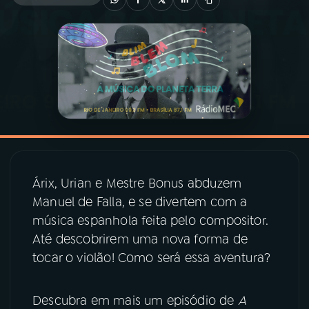
03
PROGRAMAÇÃO
04
PROGRAMAS
05
PODCASTS
06
VIDEOCASTS
Árix, Urian e Mestre Bonus abduzem
Manuel de Falla, e se divertem com a
07
ÚLTIMAS
música espanhola feita pelo compositor.
Até descobrirem uma nova forma de
tocar o violão! Como será essa aventura?
08
PRÊMIO RÁDIO MEC
Descubra em mais um episódio de
A
ACOMPANHE A RÁDIO MEC