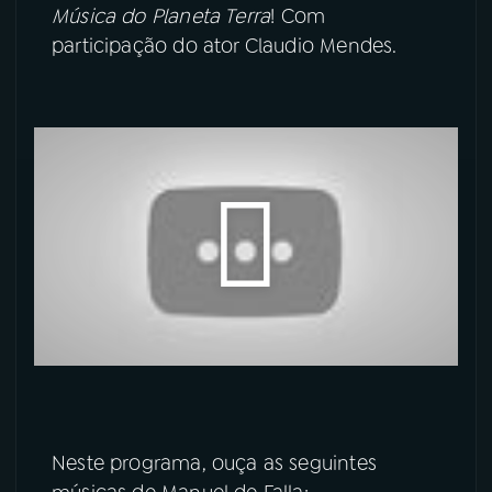
Música do Planeta Terra
! Com
participação do ator Claudio Mendes.
YouTube
Facebook
Instagram
X
TikTok
Neste programa, ouça as seguintes