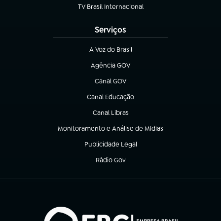
TV Brasil Internacional
(abre em nova aba)
Serviços
A Voz do Brasil
(abre em nova aba)
Agência GOV
(abre em nova aba)
Canal GOV
(abre em nova aba)
Canal Educação
(abre em nova aba)
Canal Libras
(abre em nova aba)
Monitoramento e Análise de Mídias
(abre em nova aba)
Publicidade Legal
(abre em nova aba)
Rádio Gov
(abre em nova aba)