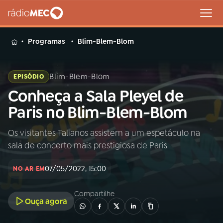
MENU
Programas
Blim-Blem-Blom
Blim-Blem-Blom
EPISÓDIO
Conheça a Sala Pleyel de
Buscar
na
Paris no Blim-Blem-Blom
Rádio
Buscar
MEC
Os visitantes Talianos assistem a um espetáculo na
sala de concerto mais prestigiosa de Paris
Início
AO VIVO
07/05/2022, 15:00
NO AR EM
01
INÍCIO
Compartilhe
Ouça agora
02
A RÁDIO