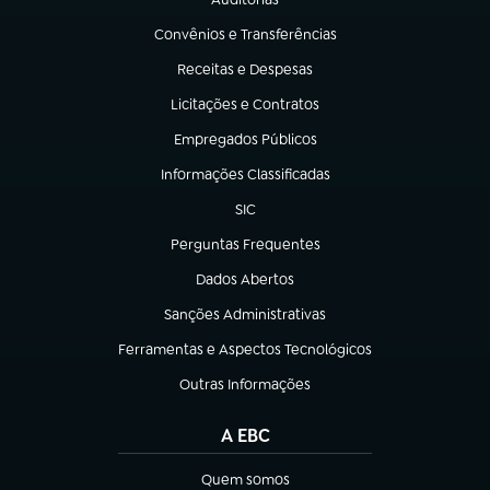
(abre em nova aba)
Convênios e Transferências
(abre em nova aba)
Receitas e Despesas
(abre em nova aba)
Licitações e Contratos
(abre em nova aba)
Empregados Públicos
(abre em nova aba)
Informações Classificadas
(abre em nova aba)
SIC
(abre em nova aba)
Perguntas Frequentes
(abre em nova aba)
Dados Abertos
(abre em nova aba)
Sanções Administrativas
(abre em nova aba)
Ferramentas e Aspectos Tecnológicos
(abre em nova aba)
Outras Informações
(abre em nova aba)
A EBC
Quem somos
(abre em nova aba)