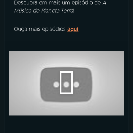
Descubra em mais um episódio de
A
Música do Planeta Terra
!
YouTube
Facebook
Instagram
X
Ouça mais episódios
aqui
.
TikTok