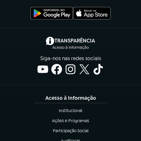
(abre em nova aba)
TRANSPARÊNCIA
Acesso à Informação
Siga-nos nas redes sociais
Acesso à Informação
Institucional
(abre em nova aba)
Ações e Programas
(abre em nova aba)
Participação Social
(abre em nova aba)
Auditorias