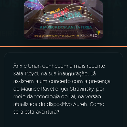
03
PROGRAMAÇÃO
04
PROGRAMAS
05
PODCASTS
Árix e Urian conhecem a mais recente
06
VIDEOCASTS
Sala Pleyel, na sua inauguração. Lá
assistem a um concerto com a presença
de Maurice Ravel e Igor Stravinsky, por
07
ÚLTIMAS
meio da tecnologia de Tal, na versão
atualizada do dispositivo Aureh. Como
08
PRÊMIO RÁDIO MEC
será esta aventura?
ACOMPANHE A RÁDIO MEC