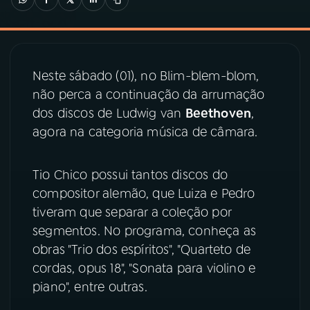
03
PROGRAMAÇÃO
Neste sábado (01), no Blim-blem-blom,
04
PROGRAMAS
não perca a continuação da arrumação
dos discos de Ludwig van
Beethoven
,
05
PODCASTS
agora na categoria música de câmara.
06
VIDEOCASTS
Tio Chico possui tantos discos do
compositor alemão, que Luiza e Pedro
tiveram que separar a coleção por
07
ÚLTIMAS
segmentos. No programa, conheça as
obras "Trio dos espíritos", "Quarteto de
08
PRÊMIO RÁDIO MEC
cordas, opus 18", "Sonata para violino e
piano", entre outras.
ACOMPANHE A RÁDIO MEC