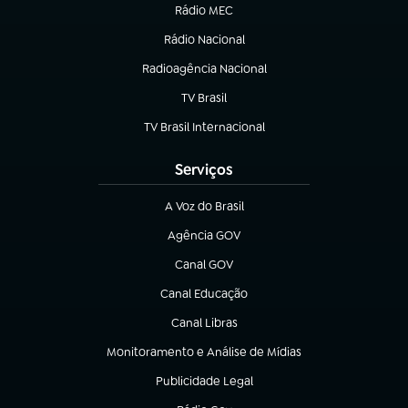
Rádio MEC
Rádio Nacional
(abre em nova aba)
Radioagência Nacional
(abre em nova aba)
TV Brasil
(abre em nova aba)
TV Brasil Internacional
(abre em nova aba)
Serviços
A Voz do Brasil
(abre em nova aba)
Agência GOV
(abre em nova aba)
Canal GOV
(abre em nova aba)
Canal Educação
(abre em nova aba)
Canal Libras
(abre em nova aba)
Monitoramento e Análise de Mídias
(abre em nova aba)
Publicidade Legal
(abre em nova aba)