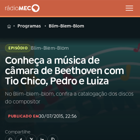
MENU
Programas
Blim-Blem-Blom
Blim-Blem-Blom
EPISÓDIO
Conheça a música de
Buscar
na
câmara de Beethoven com
Rádio
Buscar
Tio Chico, Pedro e Luiza
MEC
No Blim-blem-blom, confira a catalogação dos discos
Início
AO VIVO
do compositor
01
INÍCIO
30/07/2015, 22:56
PUBLICADO EM
Compartilhe
02
A RÁDIO