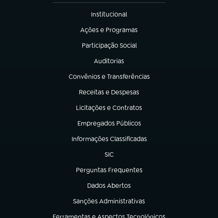
Institucional
(abre em nova aba)
Ações e Programas
(abre em nova aba)
Participação Social
(abre em nova aba)
Auditorias
(abre em nova aba)
Convênios e Transferências
(abre em nova aba)
Receitas e Despesas
(abre em nova aba)
Licitações e Contratos
(abre em nova aba)
Empregados Públicos
(abre em nova aba)
Informações Classificadas
(abre em nova aba)
SIC
(abre em nova aba)
Perguntas Frequentes
(abre em nova aba)
Dados Abertos
(abre em nova aba)
Sanções Administrativas
(abre em nova aba)
Ferramentas e Aspectos Tecnológicos