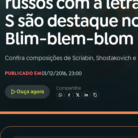
russos com a letr
MEC
S são destaque n
01
INÍCIO
Blim-blem-blom
02
A RÁDIO
Confira composições de Scriabin, Shostakovich e 
03
PROGRAMAÇÃO
01/12/2016, 23:00
PUBLICADO EM
04
PROGRAMAS
Compartilhe
Ouça agora
05
PODCASTS
06
VIDEOCASTS