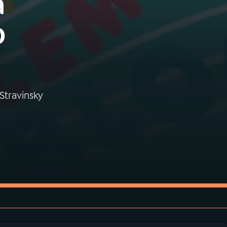
a
o
Stravinsky