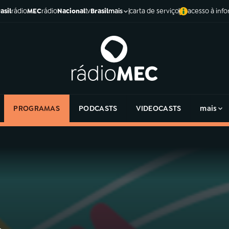
asil
rádio
MEC
rádio
Nacional
tv
Brasil
carta de serviço
acesso à inf
mais
PROGRAMAS
PODCASTS
VIDEOCASTS
mais