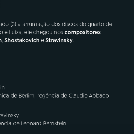
do (3) a arrumação dos discos do quarto de
o e Luiza, ele chegou nos
compositores
n
,
Shostakovich
e
Stravinsky
.
in
ônica de Berlim, regência de Claudio Abbado
ravinsky
ência de Leonard Bernstein