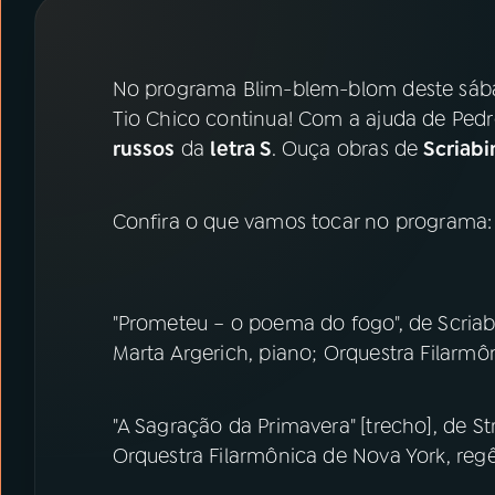
07
ÚLTIMAS
08
PRÊMIO RÁDIO MEC
No programa Blim-blem-blom deste sába
Tio Chico continua! Com a ajuda de Pedr
russos
da
letra S
. Ouça obras de
Scriabi
ACOMPANHE A RÁDIO MEC
YouTube
Facebook
Confira o que vamos tocar no programa:
Instagram
X
TikTok
"Prometeu – o poema do fogo", de Scriab
Marta Argerich, piano; Orquestra Filarm
"A Sagração da Primavera" [trecho], de St
Orquestra Filarmônica de Nova York, reg