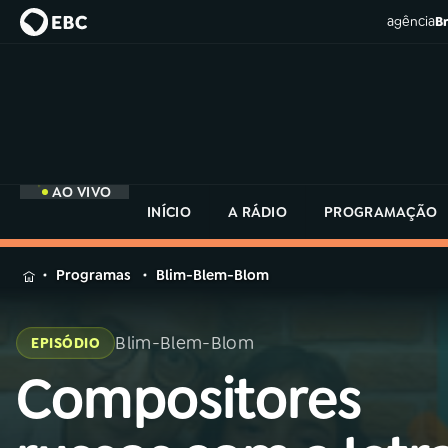
agência
Br
AO VIVO
INÍCIO
A RÁDIO
PROGRAMAÇÃO
MENU
Programas
Blim-Blem-Blom
Buscar
na
Blim-Blem-Blom
EPISÓDIO
Rádio
Buscar
MEC
Compositores
Buscar
na
Rádio
Início
AO VIVO