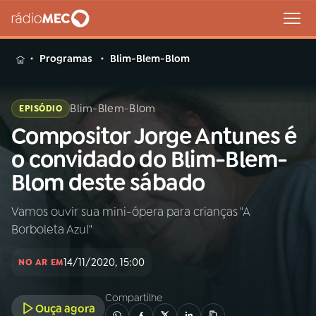
MENU
Programas
Blim-Blem-Blom
Blim-Blem-Blom
EPISÓDIO
Compositor Jorge Antunes é
Buscar
na
o convidado do Blim-Blem-
Rádio
Buscar
Blom deste sábado
MEC
Vamos ouvir sua mini-ópera para crianças "A
Início
AO VIVO
Borboleta Azul"
01
INÍCIO
14/11/2020, 15:00
NO AR EM
Compartilhe
02
A RÁDIO
Ouça agora