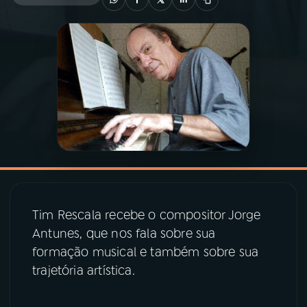
03
PROGRAMAÇÃO
04
PROGRAMAS
05
PODCASTS
06
VIDEOCASTS
Tim Rescala recebe o compositor Jorge
07
ÚLTIMAS
Antunes, que nos fala sobre sua
formação musical e também sobre sua
08
PRÊMIO RÁDIO MEC
trajetória artística.
ACOMPANHE A RÁDIO MEC