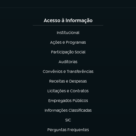
Acesso à Informação
Institucional
(abre em nova aba)
Ações e Programas
(abre em nova aba)
Participação Social
(abre em nova aba)
Auditorias
(abre em nova aba)
Convênios e Transferências
(abre em nova aba)
Receitas e Despesas
(abre em nova aba)
Licitações e Contratos
(abre em nova aba)
Empregados Públicos
(abre em nova aba)
Informações Classificadas
(abre em nova aba)
SIC
(abre em nova aba)
Perguntas Frequentes
(abre em nova aba)