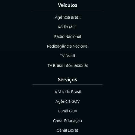
Veículos
Agência Brasil
(abre em nova aba)
Rádio MEC
Rádio Nacional
(abre em nova aba)
Radioagência Nacional
(abre em nova aba)
TV Brasil
(abre em nova aba)
TV Brasil Internacional
(abre em nova aba)
Serviços
A Voz do Brasil
(abre em nova aba)
Agência GOV
(abre em nova aba)
Canal GOV
(abre em nova aba)
Canal Educação
(abre em nova aba)
Canal Libras
(abre em nova aba)