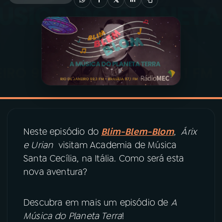
03
PROGRAMAÇÃO
04
PROGRAMAS
05
PODCASTS
06
VIDEOCASTS
Neste episódio do
Blim-Blem-Blom
,
Árix
e Urian
visitam Academia de Música
07
ÚLTIMAS
Santa Cecília, na Itália. Como será esta
nova aventura?
08
PRÊMIO RÁDIO MEC
Descubra em mais um episódio de
A
Música do Planeta Terra
!
ACOMPANHE A RÁDIO MEC