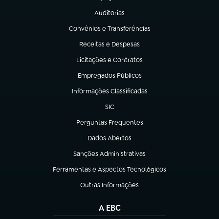
(abre em nova aba)
Auditorias
(abre em nova aba)
Convênios e Transferências
(abre em nova aba)
Receitas e Despesas
(abre em nova aba)
Licitações e Contratos
(abre em nova aba)
Empregados Públicos
(abre em nova aba)
Informações Classificadas
(abre em nova aba)
SIC
(abre em nova aba)
Perguntas Frequentes
(abre em nova aba)
Dados Abertos
(abre em nova aba)
Sanções Administrativas
(abre em nova aba)
Ferramentas e Aspectos Tecnológicos
(abre em nova aba)
Outras Informações
(abre em nova aba)
A EBC