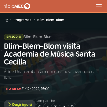
MENU
Programas
Blim-Blem-Blom
Blim-Blem-Blom
EPISÓDIO
Blim-Blem-Blom visita
Buscar
na
Academia de Música Santa
Rádio
Buscar
Cecília
MEC
Árix e Urian embarcam em uma nova aventura na
Início
AO VIVO
Itália
01
INÍCIO
31/12/2022, 15:00
NO AR EM
Compartilhe
02
A RÁDIO
Ouça agora