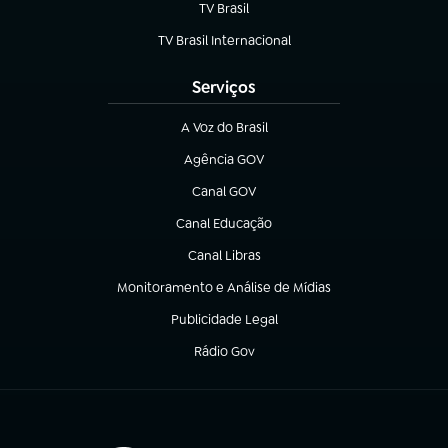
TV Brasil
(abre em nova aba)
TV Brasil Internacional
(abre em nova aba)
Serviços
A Voz do Brasil
(abre em nova aba)
Agência GOV
(abre em nova aba)
Canal GOV
(abre em nova aba)
Canal Educação
(abre em nova aba)
Canal Libras
(abre em nova aba)
Monitoramento e Análise de Mídias
(abre em nova aba)
Publicidade Legal
(abre em nova aba)
Rádio Gov
(abre em nova aba)