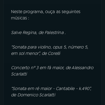
YouTube
Facebook
Neste programa, ouça as seguintes
músicas :
Instagram
X
Salve Regina, de Palestrina .
TikTok
“Sonata para violino, opus 5, número 5,
em sol menor”, de Corelli
Concerto nº 3 em fá maior, de Alessandro
Scarlatti
“Sonata em ré maior - Cantabile - k.490”,
de Domenico Scarlatti