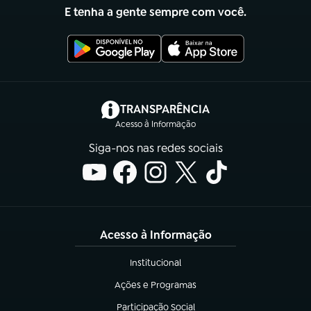
E tenha a gente sempre com você.
(abre em nova aba)
TRANSPARÊNCIA
Acesso à Informação
Siga-nos nas redes sociais
Acesso à Informação
Institucional
(abre em nova aba)
Ações e Programas
(abre em nova aba)
Participação Social