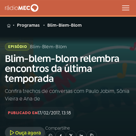
MENU
Programas
Blim-Blem-Blom
Blim-Blem-Blom
EPISÓDIO
Blim-blem-blom relembra
Buscar
na
encontros da última
Rádio
Buscar
temporada
MEC
Confira trechos de conversas com Paulo Jobim, Sônia
Início
AO VIVO
Vieira e Ana de
01
INÍCIO
17/02/2017, 13:18
PUBLICADO EM
Compartilhe
02
A RÁDIO
Ouça agora