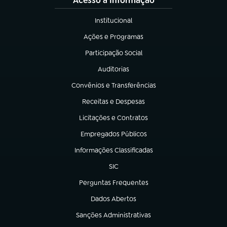
Acesso à Informação
Institucional
(abre em nova aba)
Ações e Programas
(abre em nova aba)
Participação Social
(abre em nova aba)
Auditorias
(abre em nova aba)
Convênios e Transferências
(abre em nova aba)
Receitas e Despesas
(abre em nova aba)
Licitações e Contratos
(abre em nova aba)
Empregados Públicos
(abre em nova aba)
Informações Classificadas
(abre em nova aba)
SIC
(abre em nova aba)
Perguntas Frequentes
(abre em nova aba)
Dados Abertos
(abre em nova aba)
Sanções Administrativas
(abre em nova aba)