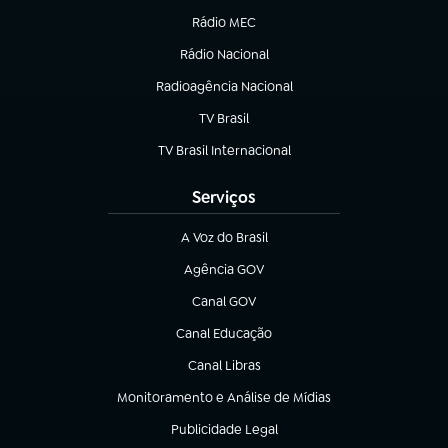
Rádio MEC
Rádio Nacional
(abre em nova aba)
Radioagência Nacional
(abre em nova aba)
TV Brasil
(abre em nova aba)
TV Brasil Internacional
(abre em nova aba)
Serviços
A Voz do Brasil
(abre em nova aba)
Agência GOV
(abre em nova aba)
Canal GOV
(abre em nova aba)
Canal Educação
(abre em nova aba)
Canal Libras
(abre em nova aba)
Monitoramento e Análise de Mídias
(abre em nova aba)
Publicidade Legal
(abre em nova aba)