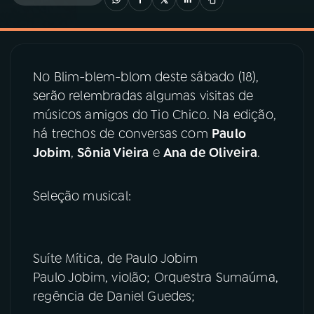
03
PROGRAMAÇÃO
No Blim-blem-blom deste sábado (18),
04
PROGRAMAS
serão relembradas algumas visitas de
músicos amigos do Tio Chico. Na edição,
05
PODCASTS
há trechos de conversas com
Paulo
Jobim
,
Sônia Vieira
e
Ana de Oliveira
.
06
VIDEOCASTS
Seleção musical:
07
ÚLTIMAS
Suíte Mítica, de Paulo Jobim
08
PRÊMIO RÁDIO MEC
Paulo Jobim, violão; Orquestra Sumaúma,
regência de Daniel Guedes;
ACOMPANHE A RÁDIO MEC