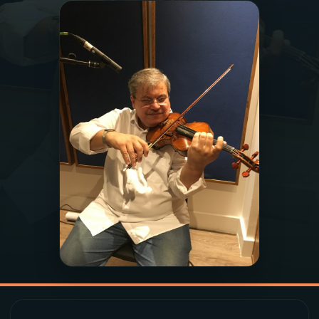
03
PROGRAMAÇÃO
04
PROGRAMAS
05
PODCASTS
06
VIDEOCASTS
07
ÚLTIMAS
08
PRÊMIO RÁDIO MEC
ACOMPANHE A RÁDIO MEC