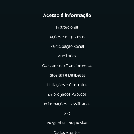
Acesso à Informação
Institucional
(abre em nova aba)
Ações e Programas
(abre em nova aba)
Participação Social
(abre em nova aba)
Auditorias
(abre em nova aba)
Convênios e Transferências
(abre em nova aba)
Receitas e Despesas
(abre em nova aba)
Licitações e Contratos
(abre em nova aba)
Empregados Públicos
(abre em nova aba)
Informações Classificadas
(abre em nova aba)
SIC
(abre em nova aba)
Perguntas Frequentes
(abre em nova aba)
Dados Abertos