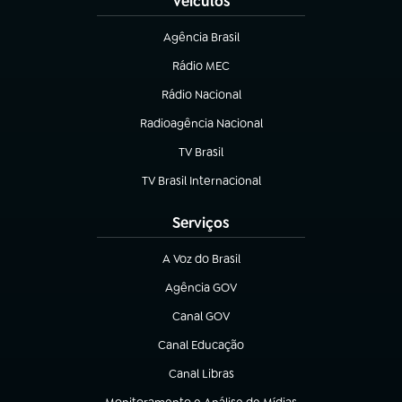
Veículos
Agência Brasil
(abre em nova aba)
Rádio MEC
Rádio Nacional
(abre em nova aba)
Radioagência Nacional
(abre em nova aba)
TV Brasil
(abre em nova aba)
TV Brasil Internacional
(abre em nova aba)
Serviços
A Voz do Brasil
(abre em nova aba)
Agência GOV
(abre em nova aba)
Canal GOV
(abre em nova aba)
Canal Educação
(abre em nova aba)
Canal Libras
(abre em nova aba)