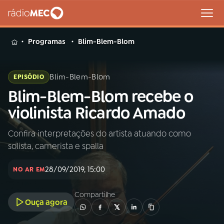
MENU
Programas
Blim-Blem-Blom
Blim-Blem-Blom
EPISÓDIO
Blim-Blem-Blom recebe o
Buscar
na
violinista Ricardo Amado
Rádio
Buscar
MEC
Confira interpretações do artista atuando como
solista, camerista e spalla
Início
AO VIVO
28/09/2019, 15:00
NO AR EM
01
INÍCIO
Compartilhe
Ouça agora
02
A RÁDIO