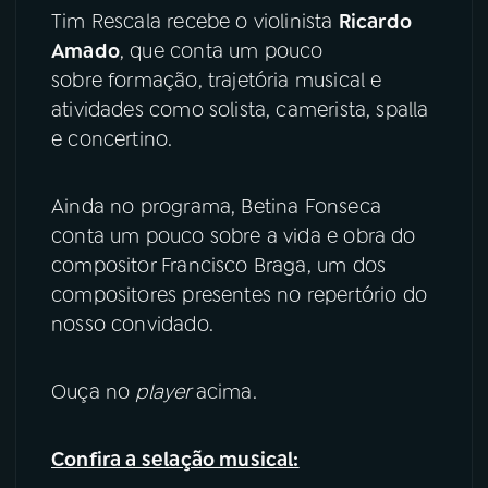
Tim Rescala recebe o violinista
Ricardo
YouTube
Facebook
Amado
, que conta um pouco
sobre formação, trajetória musical e
Instagram
X
atividades como solista, camerista, spalla
e concertino.
TikTok
Ainda no programa, Betina Fonseca
conta um pouco sobre a vida e obra do
compositor Francisco Braga, um dos
compositores presentes no repertório do
nosso convidado.
Ouça no
player
acima.
Confira a selação musical: