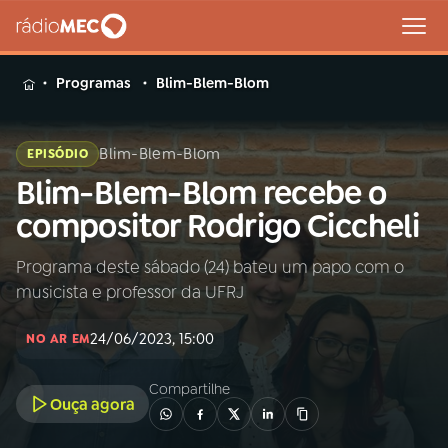
MENU
Programas
Blim-Blem-Blom
Blim-Blem-Blom
EPISÓDIO
Blim-Blem-Blom recebe o
Buscar
na
compositor Rodrigo Ciccheli
Rádio
Buscar
MEC
Programa deste sábado (24) bateu um papo com o
musicista e professor da UFRJ
Início
AO VIVO
24/06/2023, 15:00
NO AR EM
01
INÍCIO
Compartilhe
Ouça agora
02
A RÁDIO