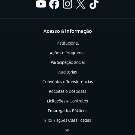
Acesso à Informação
Institucional
(abre em nova aba)
Ações e Programas
(abre em nova aba)
Participação Social
(abre em nova aba)
Auditorias
(abre em nova aba)
Convênios e Transferências
(abre em nova aba)
Receitas e Despesas
(abre em nova aba)
Licitações e Contratos
(abre em nova aba)
Empregados Públicos
(abre em nova aba)
Informações Classificadas
(abre em nova aba)
SIC
(abre em nova aba)