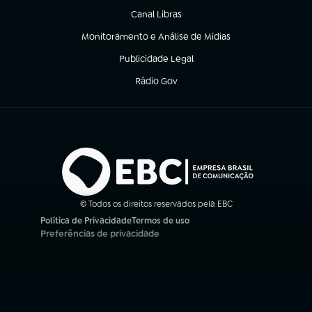
Canal Libras
(abre em nova aba)
Monitoramento e Análise de Mídias
(abre em nova aba)
Publicidade Legal
(abre em nova aba)
Rádio Gov
(abre em nova aba)
© Todos os direitos reservados pela EBC
Política de Privacidade
Termos de uso
(abre em nova aba)
(abre em nova aba)
Preferências de privacidade