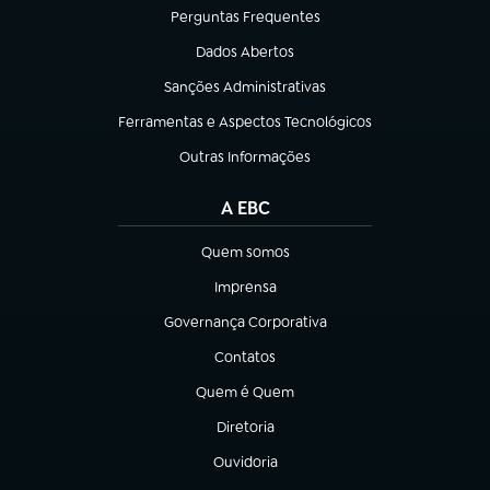
Perguntas Frequentes
(abre em nova aba)
Dados Abertos
(abre em nova aba)
Sanções Administrativas
(abre em nova aba)
Ferramentas e Aspectos Tecnológicos
(abre em nova aba)
Outras Informações
(abre em nova aba)
A EBC
Quem somos
(abre em nova aba)
Imprensa
(abre em nova aba)
Governança Corporativa
(abre em nova aba)
Contatos
(abre em nova aba)
Quem é Quem
(abre em nova aba)
Diretoria
(abre em nova aba)
Ouvidoria
(abre em nova aba)