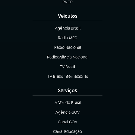
RNCP
(abre em nova aba)
Veículos
Agência Brasil
(abre em nova aba)
Rádio MEC
Rádio Nacional
(abre em nova aba)
Radioagência Nacional
(abre em nova aba)
TV Brasil
(abre em nova aba)
TV Brasil Internacional
(abre em nova aba)
Serviços
A Voz do Brasil
(abre em nova aba)
Agência GOV
(abre em nova aba)
Canal GOV
(abre em nova aba)
Canal Educação
(abre em nova aba)