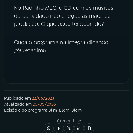
No Radinho MEC, o CD com as músicas
YouTube
Facebook
do convidado não chegou às mãos da
produção. O que pode ter ocorrido?
Instagram
X
Ouça o programa na íntegra clicando
TikTok
player
acima.
Publicado em
22/06/2023
Atualizado em
20/05/2026
Episódio
do programa
Blim-Blem-Blom
Compartilhe