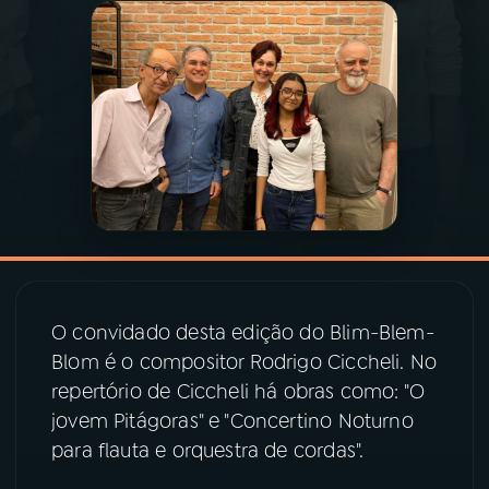
03
PROGRAMAÇÃO
04
PROGRAMAS
05
PODCASTS
06
VIDEOCASTS
O convidado desta edição do Blim-Blem-
07
ÚLTIMAS
Blom é o compositor Rodrigo Ciccheli. No
repertório de Ciccheli há obras como: "O
08
PRÊMIO RÁDIO MEC
jovem Pitágoras" e "Concertino Noturno
para flauta e orquestra de cordas".
ACOMPANHE A RÁDIO MEC