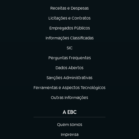
(abre em nova aba)
Receitas e Despesas
(abre em nova aba)
Licitações e Contratos
(abre em nova aba)
Empregados Públicos
(abre em nova aba)
Informações Classificadas
(abre em nova aba)
SIC
(abre em nova aba)
Perguntas Frequentes
(abre em nova aba)
Dados Abertos
(abre em nova aba)
Sanções Administrativas
(abre em nova aba)
Ferramentas e Aspectos Tecnológicos
(abre em nova aba)
Outras Informações
(abre em nova aba)
A EBC
Quem somos
(abre em nova aba)
Imprensa
(abre em nova aba)