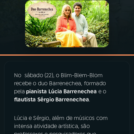
03
PROGRAMAÇÃO
04
PROGRAMAS
05
PODCASTS
06
VIDEOCASTS
No sábado (22), o Blim-Blem-Blom
recebe o duo Barrenechea, formado
pela
pianista
Lúcia Barrenechea
e o
07
ÚLTIMAS
flautista
Sérgio Barrenechea
.
08
PRÊMIO RÁDIO MEC
Lúcia e Sérgio, além de músicos com
intensa atividade artística, são
ACOMPANHE A RÁDIO MEC